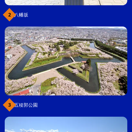
八幡坂
五稜郭公園