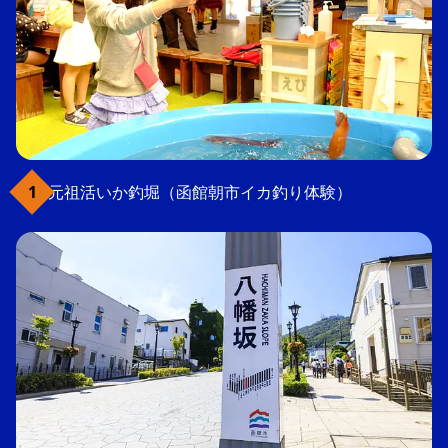
元祖活いか釣堀（函館朝市イカ釣り体験）