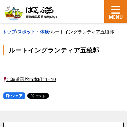
search
Language
トップ
›
スポット・体験
›
ルートイングランティア五稜郭
ルートイングランティア五稜郭
北海道函館市本町11−10
シェア