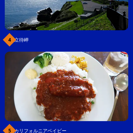
立待岬
カリフォルニアベイビー