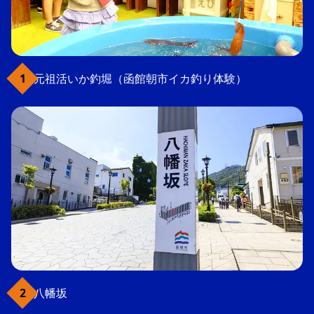
元祖活いか釣堀（函館朝市イカ釣り体験）
八幡坂