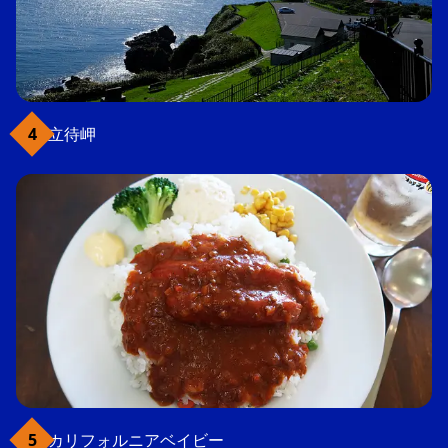
立待岬
カリフォルニアベイビー