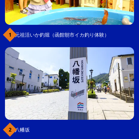
元祖活いか釣堀（函館朝市イカ釣り体験）
八幡坂