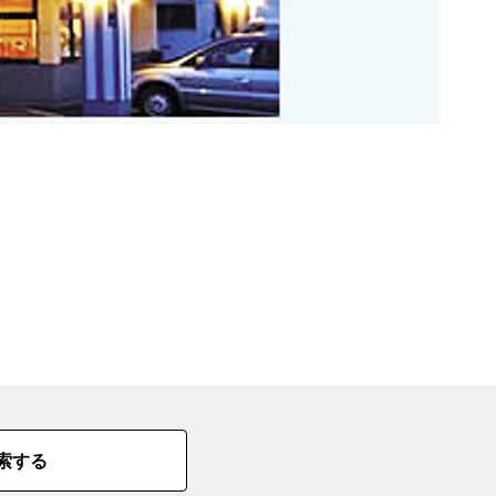
の
要
ベ
ト
イ
ン
検
索する