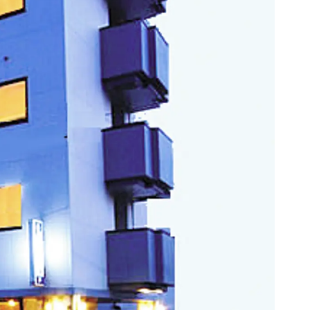
情
特
モ
ル
ー
ア
セ
イ
ン
年