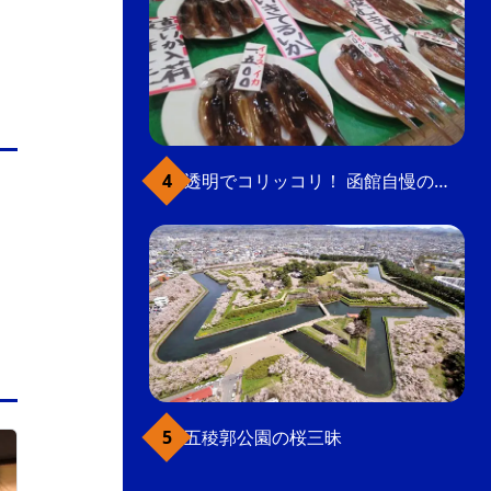
透明でコリッコリ！ 函館自慢のいかをどうぞ
五稜郭公園の桜三昧
五稜郭