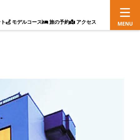
ント
モデルコース
旅の予約
アクセス
観
情
ス
ッ
ト
体
新