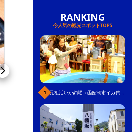
今人気の観光スポットTOP5
鮨処あうん亭 光
元祖活いか釣堀（函館朝市イカ釣り体験）
ランチの種類が豊富で、料金は1200円からとリ
ーズナブルなうえ、土日祝も提供。清潔感あふ
れるゆったりとした店内。宴会プランも多数あ
り。2017年3月に新装開店。