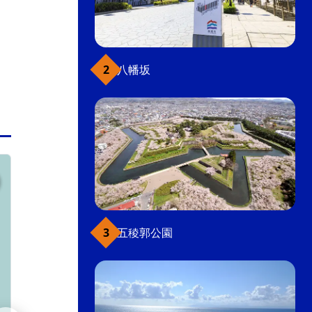
寿司
八幡坂
函館駅前・大門
五稜郭公園