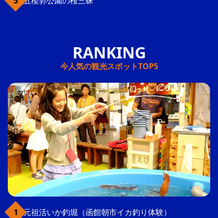
五稜郭公園の桜三昧
今人気の観光スポットTOP5
元祖活いか釣堀（函館朝市イカ釣り体験）