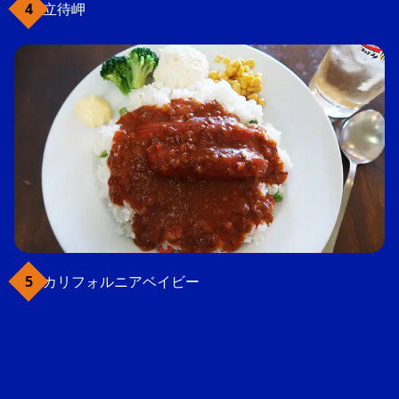
立待岬
カリフォルニアベイビー