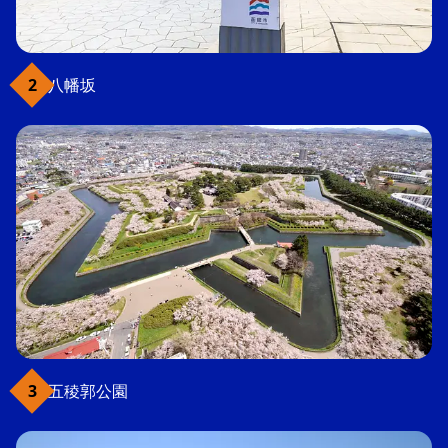
八幡坂
五稜郭公園