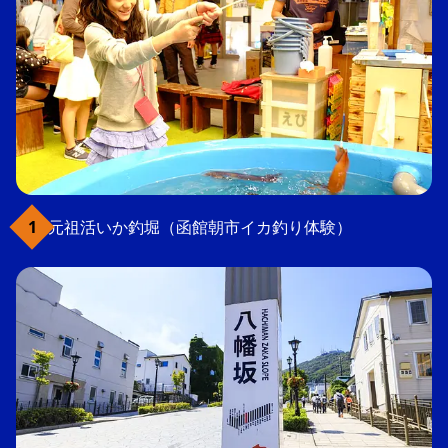
元祖活いか釣堀（函館朝市イカ釣り体験）