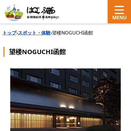
search
Language
トップ
›
スポット・体験
›
望楼NOGUCHI函館
望楼NOGUCHI函館