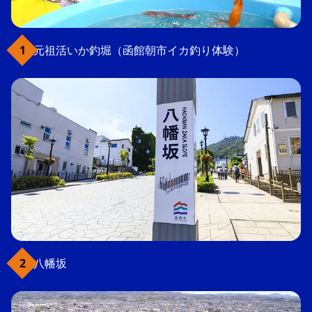
元祖活いか釣堀（函館朝市イカ釣り体験）
八幡坂