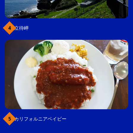
立待岬
カリフォルニアベイビー