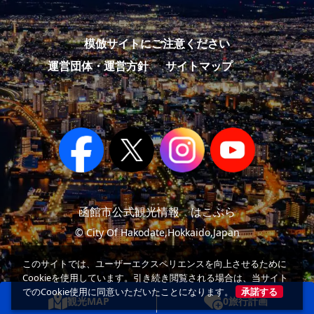
模倣サイトにご注意ください
運営団体・運営方針
サイトマップ
函館市公式観光情報 はこぶら
© City Of Hakodate,Hokkaido,Japan
このサイトでは、ユーザーエクスペリエンスを向上させるために
Cookieを使用しています。引き続き閲覧される場合は、当サイト
でのCookie使用に同意いただいたことになります。
承諾する
観光MAP
0
旅行計画