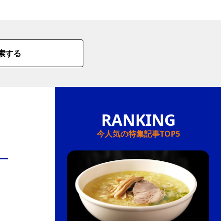
情
特
索する
モ
ル
ー
ア
セ
今人気の特集記事TOP5
イ
ン
年