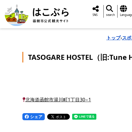
SNS
search
Languag
トップ
›
スポ
TASOGARE HOSTEL（旧:Tune Ha
北海道函館市湯川町1丁目30−1
シェア