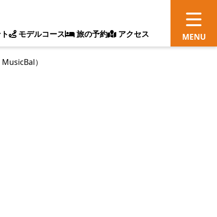
ント
モデルコース
旅の予約
アクセス
 MusicBal）
観
情
ス
ッ
ト
体
新