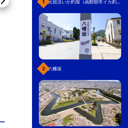
元祖活いか釣堀（函館朝市イカ釣り体験）
Endeavour
湯の川エリアにあるクラフトビアレストラン。
みなみ北海道・乙部町の水を使って醸造するク
ラフトビールと、生産者から直接仕入れる旬の
地元食材を主役にした料理が楽しめる。
カジュアルレストラン・食堂
八幡坂
ダイニング・ビアホール
飲食店
こだわり条件(グルメ)