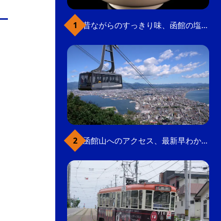
の
要
昔ながらのすっきり味、函館の塩ラーメン
ベ
ト
イ
ン
検
函館山へのアクセス、最新早わかりガイド