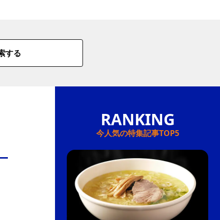
情
特
索する
モ
ル
ー
ア
セ
今人気の特集記事TOP5
イ
ン
年