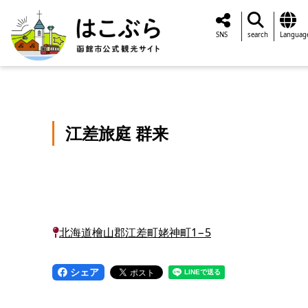
SNS
search
Languag
江差旅庭 群来
北海道檜山郡江差町姥神町1−5
シェア