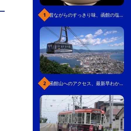
の
要
昔ながらのすっきり味、函館の塩ラーメン
ベ
ト
イ
ン
検
函館山へのアクセス、最新早わかりガイド