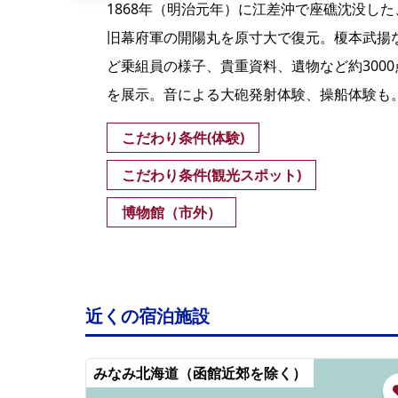
。ツ
1868年（明治元年）に江差沖で座礁沈没した
時に
旧幕府軍の開陽丸を原寸大で復元。榎本武揚
ら徒
ど乗組員の様子、貴重資料、遺物など約3000
を展示。音による大砲発射体験、操船体験も
こだわり条件(体験)
こだわり条件(観光スポット)
博物館（市外）
近くの宿泊施設
みなみ北海道（函館近郊を除く）