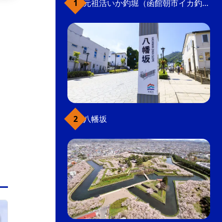
元祖活いか釣堀（函館朝市イカ釣り体験）
ニシン漁や北前船交易の舞台となった江差港の
一角にある陸繋島。上空から見ると、かもめが
羽を広げたような形が特徴的。島からの夕日と
日本海の眺めは絶景で、函館から足を運ぶ価値
がある。
景色（市外）
こだわり条件(体験)
こだわり条件(観光スポット)
八幡坂
みなみ北海道（函館近郊を除く）