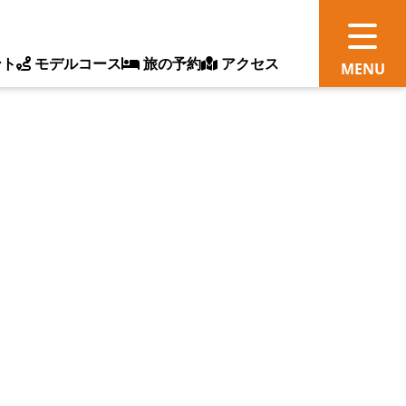
ント
モデルコース
旅の予約
アクセス
観
情
ス
ッ
ト
体
新