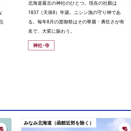
、
北海道最古の神社のひとつ。現在の社殿は
な
1837（天保8）年築。ニシン漁の守り神であ
点
る。毎年8月の渡御祭はその華麗・勇壮さが有
。
名で、大変に賑わう。
神社･寺
みなみ北海道（函館近郊を除く）