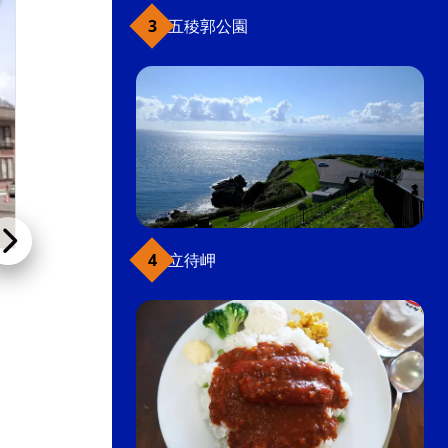
五稜郭公園
立待岬
知内町健康保養センターこもれび温泉
JR函館駅から車で約1時間半、知内町にある豊か
な自然に...
温泉
近郊温泉