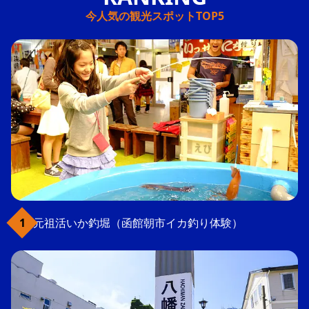
今人気の観光スポットTOP5
元祖活いか釣堀（函館朝市イカ釣り体験）