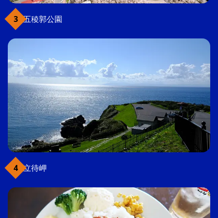
五稜郭公園
立待岬