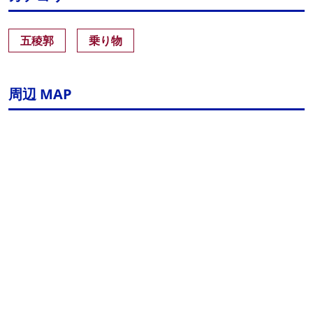
五稜郭
乗り物
周辺 MAP