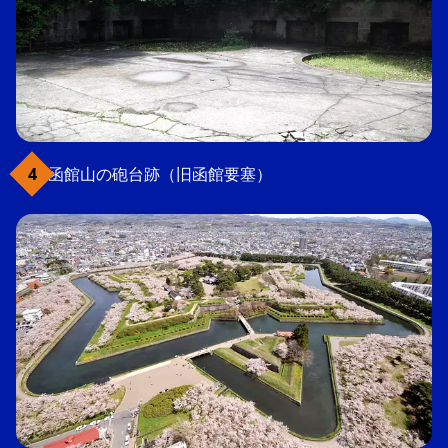
函館山の砲台跡（旧函館要塞）