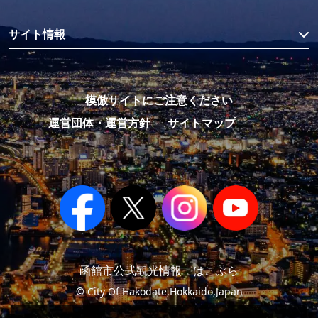
サイト情報
模倣サイトにご注意ください
運営団体・運営方針
サイトマップ
函館市公式観光情報 はこぶら
© City Of Hakodate,Hokkaido,Japan