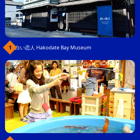
白い恋人 Hakodate Bay Museum