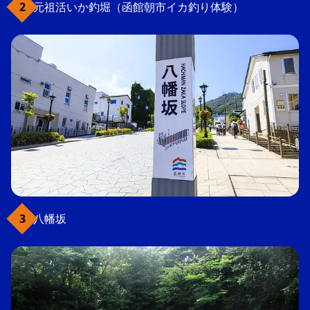
元祖活いか釣堀（函館朝市イカ釣り体験）
八幡坂