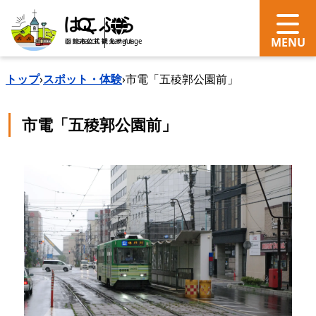
search
Language
トップ
›
スポット・体験
›
市電「五稜郭公園前」
市電「五稜郭公園前」