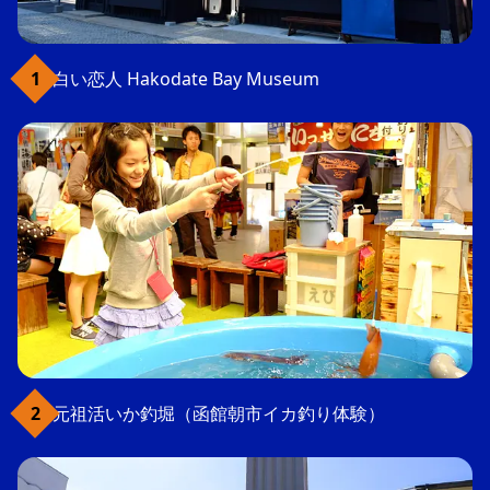
白い恋人 Hakodate Bay Museum
元祖活いか釣堀（函館朝市イカ釣り体験）