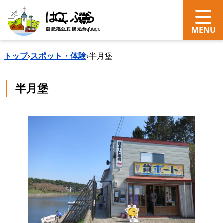
search
Language
トップ
›
スポット・体験
›
半月堡
半月堡