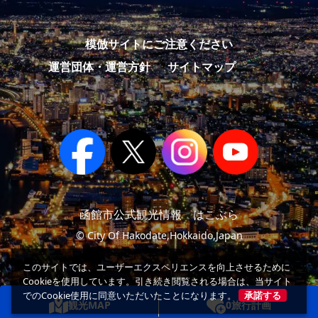
模倣サイトにご注意ください
運営団体・運営方針
サイトマップ
函館市公式観光情報 はこぶら
© City Of Hakodate,Hokkaido,Japan
このサイトでは、ユーザーエクスペリエンスを向上させるために
Cookieを使用しています。引き続き閲覧される場合は、当サイト
でのCookie使用に同意いただいたことになります。
承諾する
観光MAP
0
旅行計画