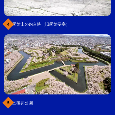
函館山の砲台跡（旧函館要塞）
五稜郭公園