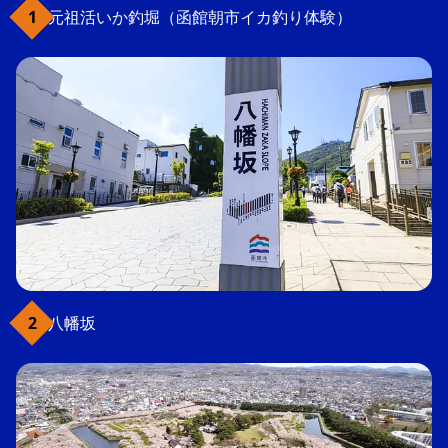
元祖活いか釣堀（函館朝市イカ釣り体験）
八幡坂