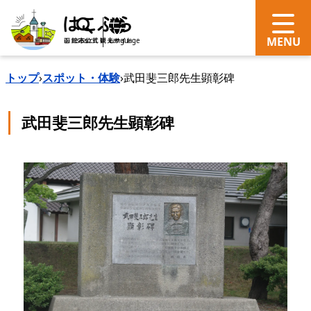
search
Language
トップ
›
スポット・体験
›
武田斐三郎先生顕彰碑
武田斐三郎先生顕彰碑