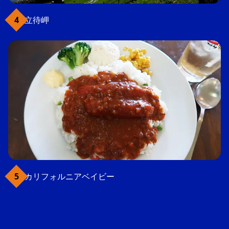
立待岬
カリフォルニアベイビー