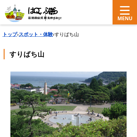
search
Language
トップ
›
スポット・体験
›
すりばち山
すりばち山