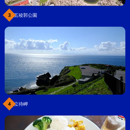
五稜郭公園
立待岬