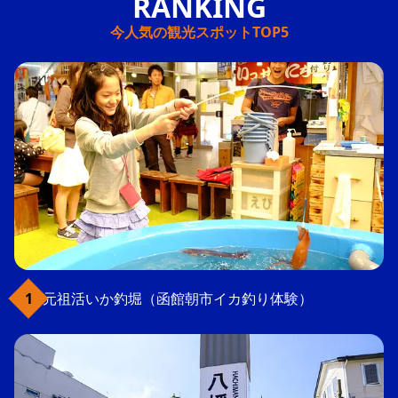
今人気の観光スポットTOP5
元祖活いか釣堀（函館朝市イカ釣り体験）