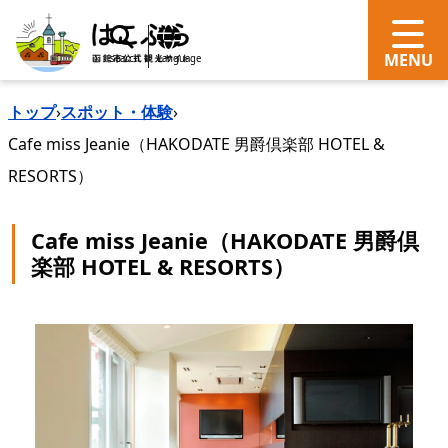
search
Language
トップ
›
スポット・体験
›
Cafe miss Jeanie（HAKODATE 男爵倶楽部 HOTEL &
RESORTS）
Cafe miss Jeanie（HAKODATE 男爵倶
楽部 HOTEL & RESORTS）