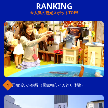
今人気の観光スポットTOP5
元祖活いか釣堀（函館朝市イカ釣り体験）