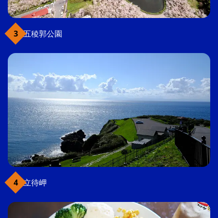
五稜郭公園
立待岬