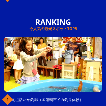
今人気の観光スポットTOP5
元祖活いか釣堀（函館朝市イカ釣り体験）