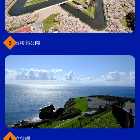
五稜郭公園
立待岬