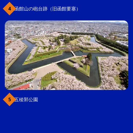
函館山の砲台跡（旧函館要塞）
五稜郭公園