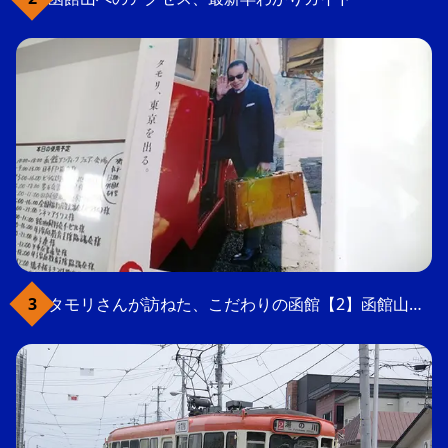
タモリさんが訪ねた、こだわりの函館【2】函館山の軍事要塞跡