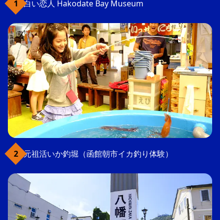
白い恋人 Hakodate Bay Museum
元祖活いか釣堀（函館朝市イカ釣り体験）