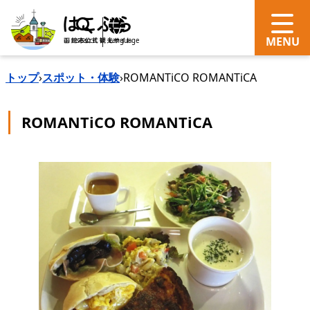
search
Language
トップ
›
スポット・体験
›
ROMANTiCO ROMANTiCA
ROMANTiCO ROMANTiCA