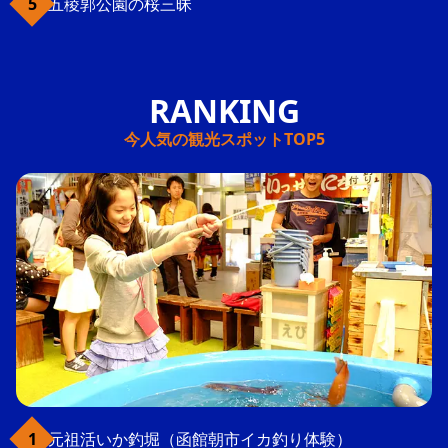
五稜郭公園の桜三昧
今人気の観光スポットTOP5
元祖活いか釣堀（函館朝市イカ釣り体験）