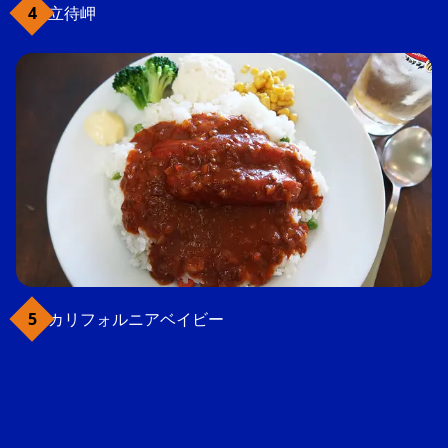
立待岬
カリフォルニアベイビー