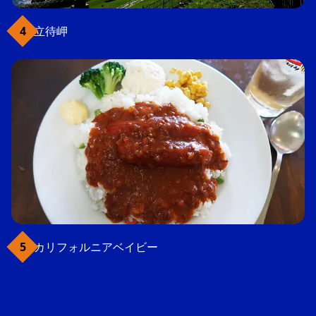
立待岬
カリフォルニアベイビー