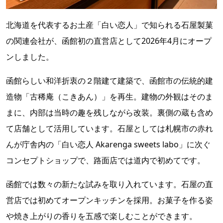
北海道を代表するお土産「白い恋人」で知られる石屋製菓
の関連会社が、函館初の直営店として2026年4月にオープ
ンしました。
函館らしい和洋折衷の２階建て建築で、函館市の伝統的建
造物「古稀庵（こきあん）」を再生。建物の外観はそのま
まに、内部は当時の趣を残しながら改装。裏側の蔵も含め
て店舗として活用しています。石屋としては札幌市の赤れ
んが庁舎内の「白い恋人 Akarenga sweets labo」に次ぐ
コンセプトショップで、路面店では道内で初めてです。
函館では数々の新たな試みを取り入れています。石屋の直
営店では初めてオープンキッチンを採用。お菓子を作る姿
や焼き上がりの香りを五感で楽しむことができます。