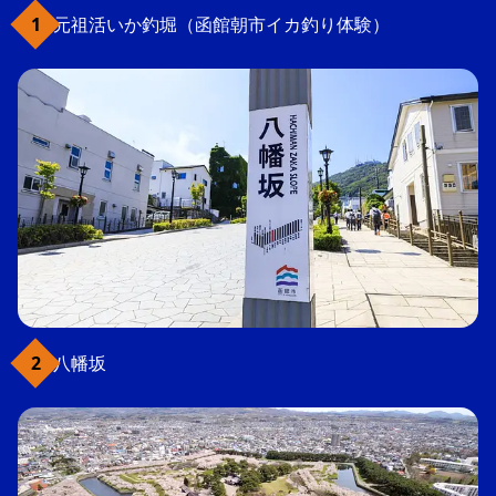
元祖活いか釣堀（函館朝市イカ釣り体験）
八幡坂