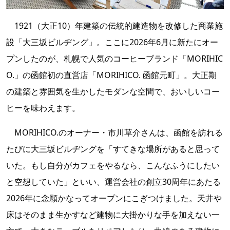
1921（大正10）年建築の伝統的建造物を改修した商業施
設「大三坂ビルヂング」。ここに2026年6月に新たにオー
プンしたのが、札幌で人気のコーヒーブランド「MORIHIC
O.」の函館初の直営店「MORIHICO. 函館元町」。大正期
の建築と雰囲気を生かしたモダンな空間で、おいしいコー
ヒーを味わえます。
MORIHICO.のオーナー・市川草介さんは、函館を訪れる
たびに大三坂ビルヂングを「すてきな場所があると思って
いた。もし自分がカフェをやるなら、こんなふうにしたい
と空想していた」といい、運営会社の創立30周年にあたる
2026年に念願かなってオープンにこぎつけました。天井や
床はそのまま生かすなど建物に大掛かりな手を加えない一