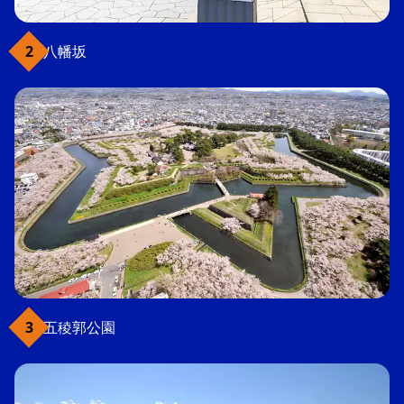
八幡坂
五稜郭公園