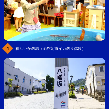
元祖活いか釣堀（函館朝市イカ釣り体験）