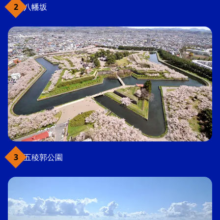
八幡坂
五稜郭公園