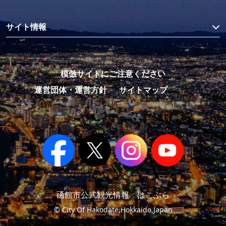
サイト情報
模倣サイトにご注意ください
運営団体・運営方針
サイトマップ
函館市公式観光情報 はこぶら
© City Of Hakodate,Hokkaido,Japan