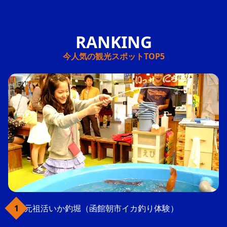
今人気の観光スポットTOP5
元祖活いか釣堀（函館朝市イカ釣り体験）