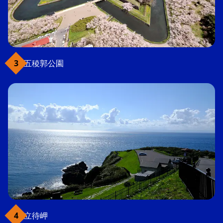
五稜郭公園
立待岬