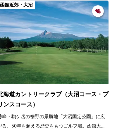
の
函館近郊・大沼
要
ベ
ト
イ
ン
検
北海道カントリークラブ（大沼コース・プ
リンスコース）
秀峰・駒ケ岳の裾野の景勝地「大沼国定公園」に広
がる、50年を超える歴史をもつゴルフ場。函館大沼