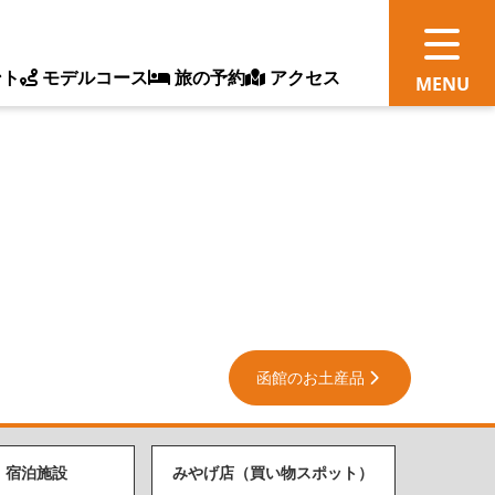
ント
モデルコース
旅の予約
アクセス
観
情
ス
ッ
函館のお土産品
ト
体
・宿泊施設
みやげ店（買い物スポット）
新