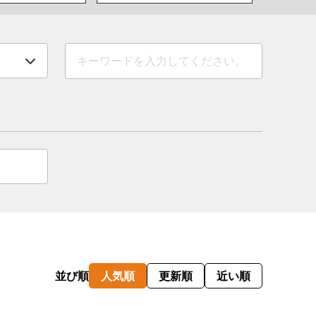
情
特
モ
ル
ー
ア
セ
イ
ン
並び順
人気順
更新順
近い順
年