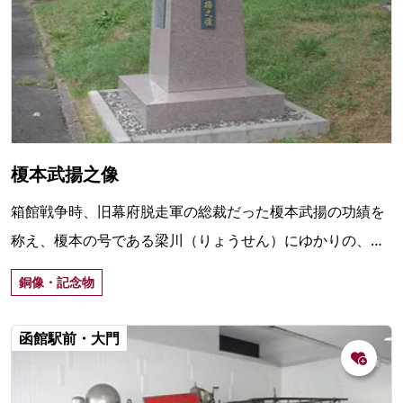
榎本武揚之像
箱館戦争時、旧幕府脱走軍の総裁だった榎本武揚の功績を
称え、榎本の号である梁川（りょうせん）にゆかりの、梁
川（やながわ）公園内に建立された銅像。
銅像・記念物
函館駅前・大門