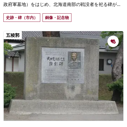
政府軍墓地）をはじめ、北海道南部の戦没者を祀る碑があ
ります。また、高田屋嘉兵衛の慈善事業の象徴である「亀
史跡・碑（市内）
銅像・記念物
石」を二つに分断した「招魂場碑」も見どころ。
五稜郭