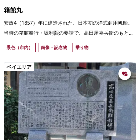
箱館丸
安政4（1857）年に建造された、日本初の洋式商用帆船。
当時の箱館奉行・堀利熙の要請で、高田屋嘉兵衛のもとで
船大工として働いていた続豊治が製作。
景色（市内）
銅像・記念物
乗り物
ベイエリア