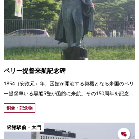
ペリー提督来航記念碑
1854（安政元）年、函館が開港する契機となる米国のペリ
ー提督率いる黒船5隻が函館に来航。その150周年を記念
し、2002（平成14）年、基坂沿いの元町公園下にペリーの
銅像・記念物
立像が設置された。
函館駅前・大門