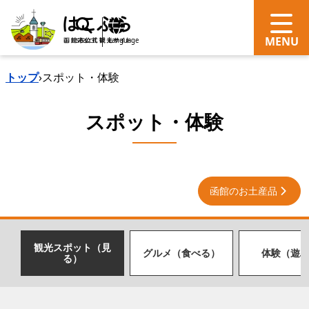
search
Language
トップ
›
スポット・体験
スポット・体験
函館のお土産品
観光スポット（見
グルメ（食べる）
体験（遊
る）