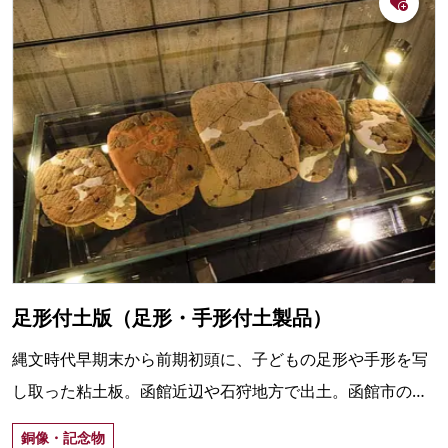
足形付土版（足形・手形付土製品）
縄文時代早期末から前期初頭に、子どもの足形や手形を写
し取った粘土板。函館近辺や石狩地方で出土。函館市の豊
原4遺跡の「足形・手形付土製品」は国の重要文化財。
銅像・記念物