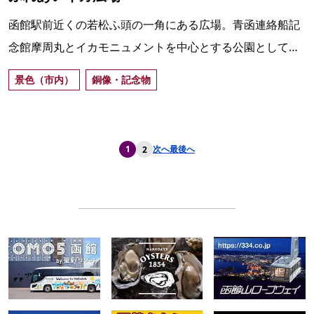
函館駅前近くの若松ふ頭の一角にある広場。青函連絡船記
念館摩周丸とイカモニュメントを中心とする公園として整
備され、港と函館山を見わたせるビュースポット。
景色（市内）
銅像・記念物
1
次へ
最後へ
2