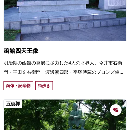
函館四天王像
明治期の函館の発展に尽力した4人の財界人、今井市右衛
門・平田文右衛門・渡邊熊四郎・平塚時蔵のブロンズ像。
元町公園の開園に合わせ、1982（昭和57）年10月に設置。
銅像・記念物
街歩き
五稜郭