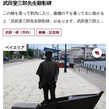
武田斐三郎先生顕彰碑
二の橋を渡って郭内に入り、藤棚の下を通って左に曲がる
と「武田斐三郎先生顕彰碑」があります。武田斐三郎とは
蘭学者で、五稜郭を設計監督、築造した人物。顏の部分が
史跡・碑（市内）
銅像・記念物
輝いているのは、「頭のよさにあやかりたい」と、多くの
人になでられてきたからです。
ベイエリア