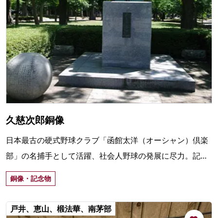
久慈次郎銅像
日本最古の硬式野球クラブ「函館太洋（オーシャン）倶楽
部」の名捕手として活躍、社会人野球の発展に尽力。記念
碑は39回忌の1977（昭和52年）、ゆかりの球場内に建立。
銅像・記念物
戸井、恵山、椴法華、南茅部