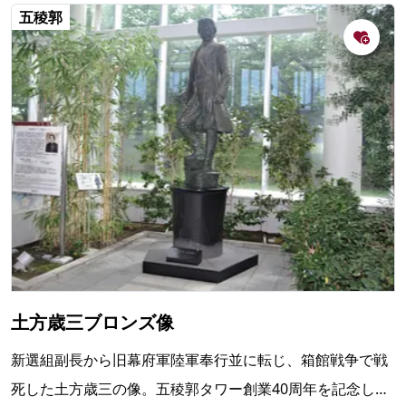
五稜郭
土方歳三ブロンズ像
新選組副長から旧幕府軍陸軍奉行並に転じ、箱館戦争で戦
死した土方歳三の像。五稜郭タワー創業40周年を記念して