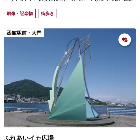
時代の豪商「高田屋嘉兵衛」の銅像。護国神社坂に建つ。
銅像・記念物
街歩き
函館駅前・大門
ふれあいイカ広場