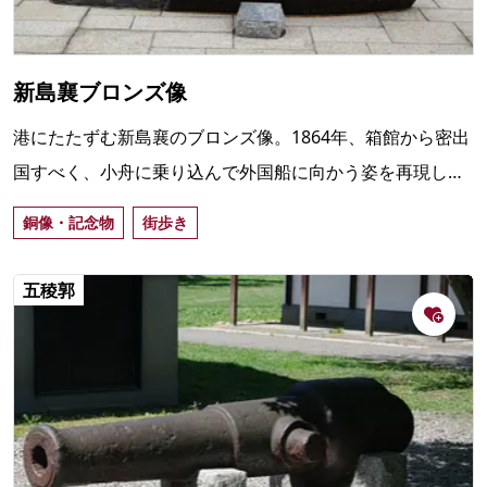
新島襄ブロンズ像
港にたたずむ新島襄のブロンズ像。1864年、箱館から密出
国すべく、小舟に乗り込んで外国船に向かう姿を再現して
いる。場所は西波止場近くの末広緑地。
銅像・記念物
街歩き
五稜郭