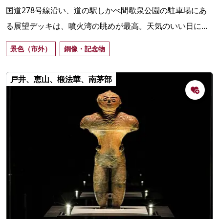
国道278号線沿い、道の駅しかべ間歇泉公園の駐車場にあ
る展望デッキは、噴火湾の眺めが最高。天気のいい日には
対岸の室蘭まで見渡せる。ユニークな仕掛けのモニュメン
景色（市外）
銅像・記念物
トも。
戸井、恵山、椴法華、南茅部