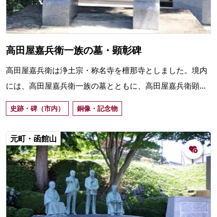
高田屋嘉兵衛一族の墓・顕彰碑
高田屋嘉兵衛は浄土宗・称名寺を檀那寺としました。境内
には、高田屋嘉兵衛一族の墓とともに、高田屋嘉兵衛顕彰
碑があり、淡路から渡来して50歳までの間、「箱館を根拠
史跡・碑（市内）
銅像・記念物
地として北海の天地に活躍した」と記されています。
元町・函館山