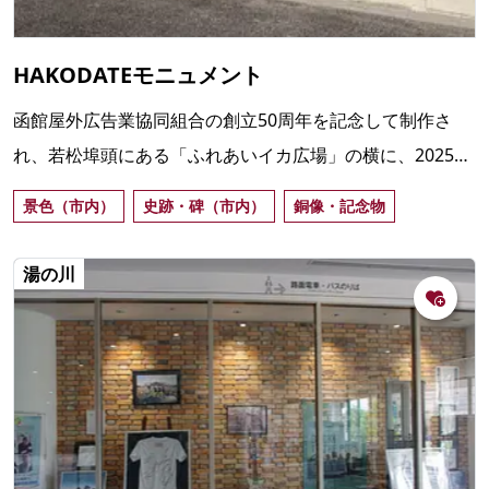
HAKODATEモニュメント
函館屋外広告業協同組合の創立50周年を記念して制作さ
れ、若松埠頭にある「ふれあいイカ広場」の横に、2025年
9月に市に寄贈・設置された函館の新しいフォトスポット
景色（市内）
史跡・碑（市内）
銅像・記念物
湯の川