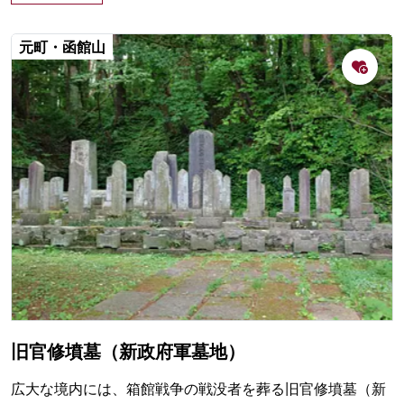
元町・函館山
旧官修墳墓（新政府軍墓地）
広大な境内には、箱館戦争の戦没者を葬る旧官修墳墓（新