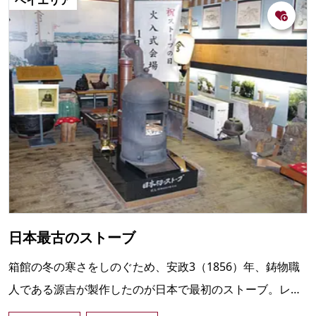
日本最古のストーブ
箱館の冬の寒さをしのぐため、安政3（1856）年、鋳物職
人である源吉が製作したのが日本で最初のストーブ。レプ
リカが箱館高田屋嘉兵衛資料館に保存されている。