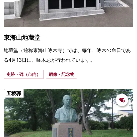
東海山地蔵堂
地蔵堂（通称東海山啄木寺）では、毎年、啄木の命日であ
る4月13日に、啄木忌が行われています。
史跡・碑（市内）
銅像・記念物
五稜郭