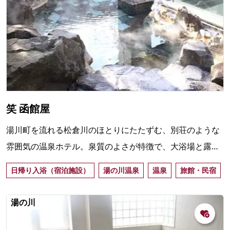
笑 函館屋
湯川町を流れる松倉川のほとりにたたずむ、別荘のような
雰囲気の温泉ホテル。泉質のよさが特徴で、大浴場と露天
風呂を楽しめる。タオルが用意されているので手ぶらでも
日帰り入浴（宿泊施設）
湯の川温泉
温泉
旅館・民宿
OK。
湯の川