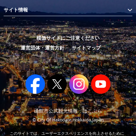
サイト情報
模倣サイトにご注意ください
運営団体・運営方針
サイトマップ
函館市公式観光情報 はこぶら
© City Of Hakodate,Hokkaido,Japan
このサイトでは、ユーザーエクスペリエンスを向上させるために