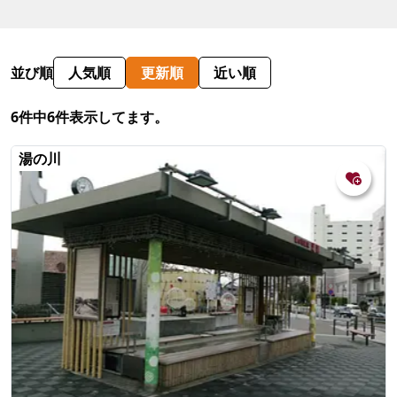
並び順
人気順
更新順
近い順
6件中6件表示してます。
湯の川