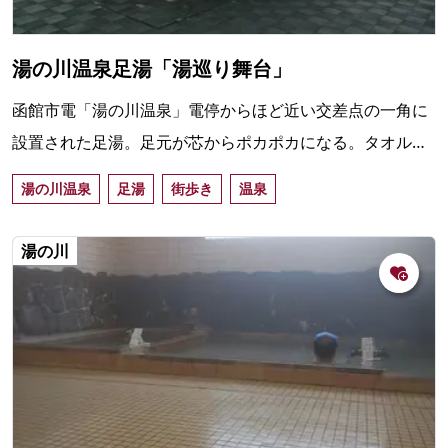
湯の川温泉足湯「湯巡り舞台」
函館市電「湯の川温泉」電停からほど近い交差点の一角に
設置された足湯。足元が芯からポカポカになる。タオルは
ご持参を。
湯の川温泉
足湯
街歩き
温泉
湯の川