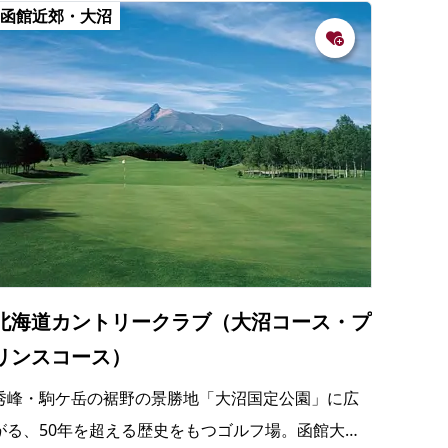
の
函館近郊・大沼
要
ベ
ト
イ
ン
検
北海道カントリークラブ（大沼コース・プ
リンスコース）
秀峰・駒ケ岳の裾野の景勝地「大沼国定公園」に広
がる、50年を超える歴史をもつゴルフ場。函館大沼