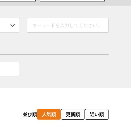
情
特
モ
ル
ー
ア
セ
イ
ン
並び順
人気順
更新順
近い順
年