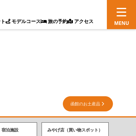
ント
モデルコース
旅の予約
アクセス
観
情
ス
ッ
函館のお土産品
ト
体
・宿泊施設
みやげ店（買い物スポット）
新