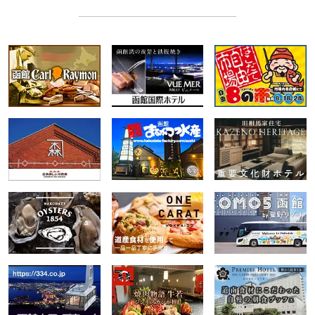
が、その中にぎっしりと店が詰まっています。そ
こで、「店が多すぎてどこに行けばいいかわから
ない」「おみやげを買う以外にも何が楽しめるか
知りたい」という函館朝市初心者に向けて、押さ
えておきたい店や体験を大特集します。 函館朝
市全体図（函館朝市公式サイトより）⇒PDF ◆
函館朝市名物「元祖活いか釣り掘」 函館朝市で
まず体験しておきたいのが、その日の朝に入荷し
た活イカを自分で釣り上げる「活いか釣り堀」。
イカに狙いを定め、耳（エンペラ）に釣り針をひ
っかけるようにして釣ります。 釣ったイカを掲
げて記念写真を撮るのが定番の楽しみ方です。釣
り上げた瞬間にイカが勢いよく水を吐き、服や荷
物にかかることもありますが、それも旅の思い出
になることでしょう。 釣ったイカは、職人さん
が見事な包丁さばきで刺身にしてくれます。おろ