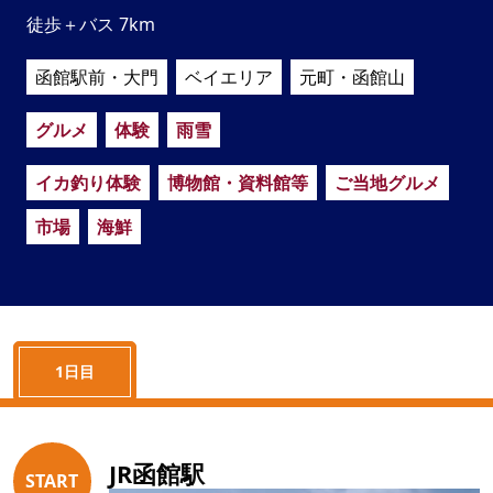
徒歩＋バス 7km
函館駅前・大門
ベイエリア
元町・函館山
グルメ
体験
雨雪
イカ釣り体験
博物館・資料館等
ご当地グルメ
市場
海鮮
1日目
JR函館駅
START