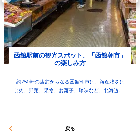
函館駅前の観光スポット、「函館朝市」
の楽しみ方
約250軒の店舗からなる函館朝市は、海産物をは
じめ、野菜、果物、お菓子、珍味など、北海道・
函館のありとあらゆる味覚が集まる巨大な市場。
場所はJR函館駅のすぐそば、鮮度抜群の海鮮丼が
味わえる食堂などもあり、函館を代表する観光ス
ポットとして知られています。 外周を徒歩でひ
戻る
と回りするだけなら10分ほどしかかかりません