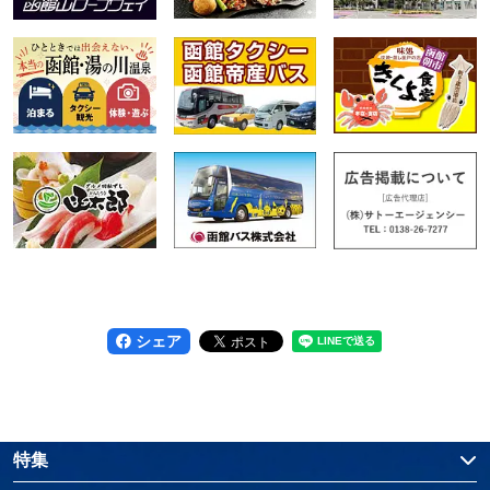
し生姜を混ぜた醤油にゴロ（イカの内臓）を少し
溶かして食べるのが函館流の食べ方です。 ◆や
っぱりカニ！ 専門店を訪ねてみよう 旅行者の
かたに圧倒的な人気を誇る「カニ」。函館朝市に
もカニを販売する店が多くあります。今回はその
中から3軒訪ねてみました。 函館朝市どんぶり
横丁市場にあるカニ専門店「稲場魚介苑」。タラ
バガニや毛ガニが入った大きな生け簀が目を引き
ます。活ガニを1ぱい丸ごと購入すれば、その場
で茹で・焼き・刺身にしてくれるサービスも。貝
類やホッケなどの海鮮焼きも、店頭で味わえま
シェア
す。 旬の時期のズワイガニの身と国内産のイ
カ、函館真昆布を白醤油で漬け込んだ、カニ専門
店ならではの商品「蟹たっぷり松前漬」にも注
目。おつまみにもご飯のおともにもぴったりで
特集
す。 「カネダイ荒木商店」は、函館朝市ひろば