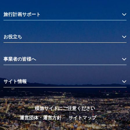
の中に店を構える海産物卸問屋直営の小売店。カ
ニのうまみをより引き出すため、茹でる際に函館
旅行計画サポート
真昆布（白口浜昆布）を使うのが独自のこだわり
だそう。 電子レンジにかけるだけでふっくら柔
らかな「いかめし」が自宅で作れるセットなど、
お役立ち
ほかにはないオリジナル商品も多数。気になるこ
とはどんどん質問してみましょう。 良心的な値
事業者の皆様へ
段でカニを売る「函館カネニ」（えきに市場内）
は、函館市民に長年親しまれている海産物店。活
ガニをその場で調理してもらって食べられるほ
サイト情報
か、生またはボイルで自宅まで指定した日に届け
てくれます。 オリジナルの松前漬各種はテレビ
ショッピングで紹介されたこともあり、全国にフ
ァンが多い商品です。 小気味のいいリズムで
模倣サイトにご注意ください
刃を動かして昆布を薄く削っているのは、えきに
運営団体・運営方針
サイトマップ
市場内の昆布専門店「梶原昆布店」。削られた昆