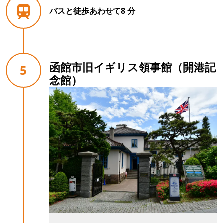
バスと徒歩あわせて8 分
函館市旧イギリス領事館（開港記
5
念館）