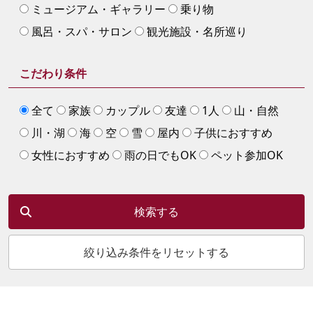
ミュージアム・ギャラリー
乗り物
風呂・スパ・サロン
観光施設・名所巡り
こだわり条件
全て
家族
カップル
友達
1人
山・自然
川・湖
海
空
雪
屋内
子供におすすめ
女性におすすめ
雨の日でもOK
ペット参加OK
検索する
絞り込み条件をリセットする