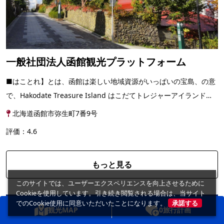
一般社団法人函館観光プラットフォーム
■はことれ】とは、函館は楽しい地域資源がいっぱいの宝島、の意
で、Hakodate Treasure Island はこだてトレジャーアイランドの
略称です。 《体験予約・はことれ》では、函館を中核...
北海道函館市弥生町7番9号
評価：4.6
もっと見る
このサイトでは、ユーザーエクスペリエンスを向上させるために
Cookieを使用しています。引き続き閲覧される場合は、当サイト
でのCookie使用に同意いただいたことになります。
承諾する
観光MAP
0
旅行計画