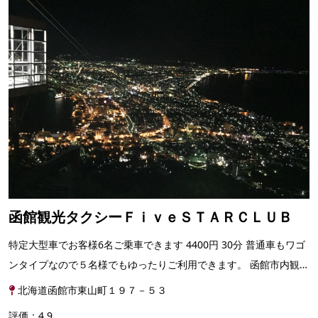
函館観光タクシーＦｉｖｅＳＴＡＲＣＬＵＢ
特定大型車でお客様6名ご乗車できます 4400円 30分 普通車もワゴ
ンタイプなので５名様でもゆったりご利用できます。 函館市内観
光 13760円から 函館道南観光、全てお任せく...
北海道函館市東山町１９７－５３
評価：4.9