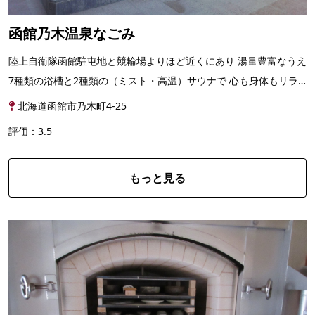
函館乃木温泉なごみ
陸上自衛隊函館駐屯地と競輪場よりほど近くにあり 湯量豊富なうえ
7種類の浴槽と2種類の（ミスト・高温）サウナで 心も身体もリラ
ックスできます。 女性には嬉しい岩盤浴（無料）や...
北海道函館市乃木町4-25
評価：3.5
もっと見る