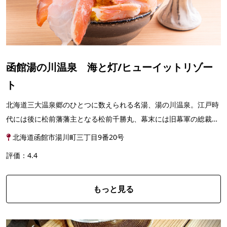
函館湯の川温泉 海と灯/ヒューイットリゾー
ト
北海道三大温泉郷のひとつに数えられる名湯、湯の川温泉。江戸時
代には後に松前藩藩主となる松前千勝丸、幕末には旧幕軍の総裁で
ある榎本武揚も湯浴みをしたと言われるこの名湯を持つ...
北海道函館市湯川町三丁目9番20号
評価：4.4
もっと見る