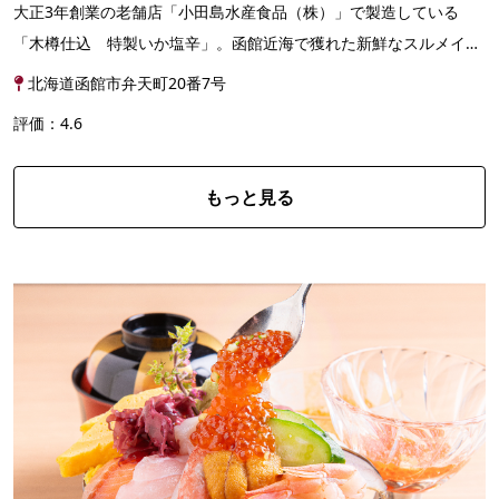
大正3年創業の老舗店「小田島水産食品（株）」で製造している
「木樽仕込 特製いか塩辛」。函館近海で獲れた新鮮なスルメイカ
を使用し、昔ながらの秋田杉の木樽を使った製法にこだわ...
北海道函館市弁天町20番7号
評価：4.6
もっと見る