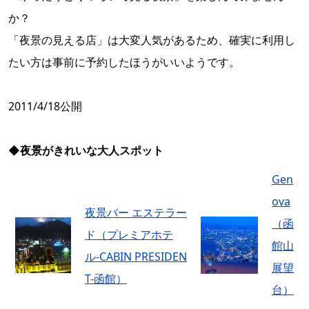
か？
「夜景の見える店」は大変人気があるため、確実に利用し
たい方は事前に予約したほうがいいようです。
2011/4/18公開
◆
夜景がきれいな大人スポット
Gen
ova
夜景バー エステラー
（函
ド（プレミアホテ
館山
ル-CABIN PRESIDEN
展望
T-函館）
台）