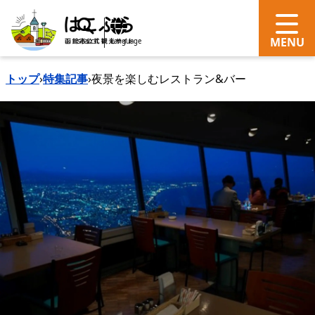
search
Language
トップ
›
特集記事
›
夜景を楽しむレストラン&バー