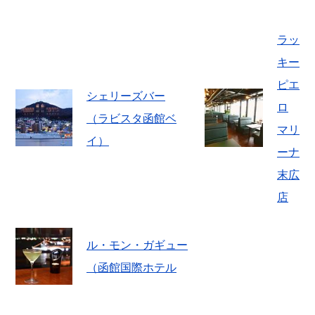
ラッ
キー
ピエ
シェリーズバー
ロ
（ラビスタ函館ベ
マリ
イ）
ーナ
末広
店
ル・モン・ガギュー
（函館国際ホテル