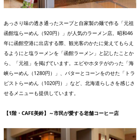
あっさり味の透き通ったスープと自家製の麺で作る「元祖
函館塩らーめん（920円）」が人気のラーメン店。昭和46
年に函館空港に出店する際、観光客のかたに覚えてもらえ
るようにと塩ラーメンを「函館ラーメン」と記したことか
ら、「元祖」を掲げています。エビやホタテがのった「海
峡らーめん（1280円）」、バターとコーンをのせた「トラ
ピストらーめん（1020円）」など、北海道らしさを感じさ
せるメニューも提供しています。
【1階・CAFE美鈴】～市民が愛する老舗コーヒー店