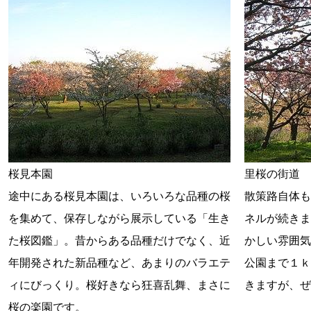
桜見本園
里桜の街道
途中にある桜見本園は、いろいろな品種の桜
散策路自体も
を集めて、保存しながら展示している「生き
ネルが続きま
た桜図鑑」。昔からある品種だけでなく、近
かしい雰囲気
年開発された新品種など、あまりのバラエテ
公園まで１ｋ
ィにびっくり。桜好きなら狂喜乱舞、まさに
きますが、ぜ
桜の楽園です。