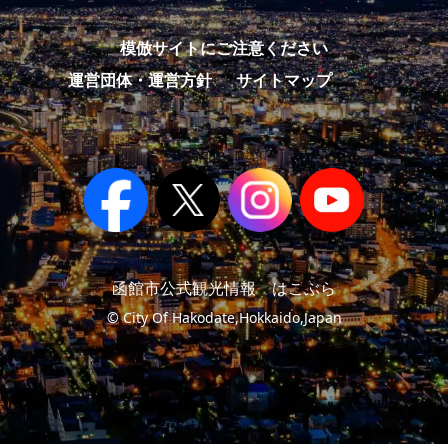
模倣サイトにご注意ください
運営団体・運営方針
サイトマップ
函館市公式観光情報 はこぶら
© City Of Hakodate,Hokkaido,Japan