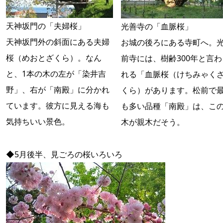
天神坂門の「夫婦桜」
光善寺の「血脈桜」
天神坂門外の斜面にある夫婦
お城の後ろにある寺町へ。
桜（めおとざくら）。なん
前寺には、樹齢300年と言わ
と、1本の木の左が「染井吉
れる「血脈桜（けちみゃく
野」、右が「南殿」に分かれ
くら）があります。松前で
ています。彼方に見える海も
も多い品種「南殿」は、こ
気持ちいい景色。
木が親木だそう。
◆5月後半、見ごろの桜いろいろ