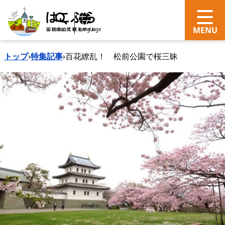
search
Language
トップ
›
特集記事
›
百花繚乱！ 松前公園で桜三昧