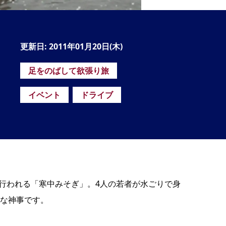
の
要
ベ
更新日: 2011年01月20日(木)
ト
足をのばして欲張り旅
イ
ン
イベント
ドライブ
検
に行われる「寒中みそぎ」。4人の若者が水ごりで身
な神事です。