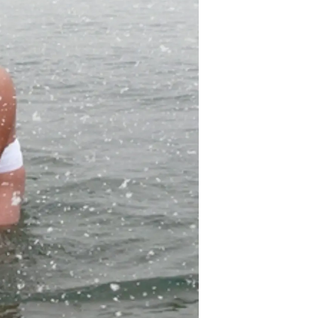
情
特
モ
ル
ー
ア
セ
イ
ン
年