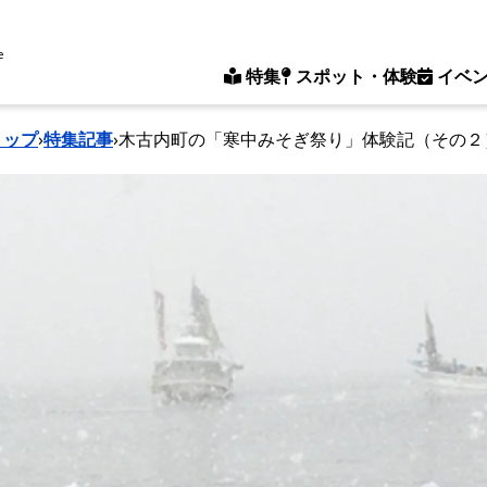
e
特集
スポット・体験
イベ
トップ
›
特集記事
›
木古内町の「寒中みそぎ祭り」体験記（その２