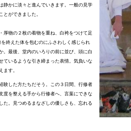
は静かに淡々と進んでいきます。一般の見学
ことができました。
・厚物の２枚の着物を重ね、白袴をつけて足
、鍛錬を終えた体を包むのにふさわしく感じられ
か。
最後、堂内のいろりの前に並び、頭に白
せているような引き締まった表情。気負いな
えます。
経験した方たちだそう。この３日間、行修者
支度を整える手から行修者へ、言葉にできな
した。見つめるまなざしの優しさも、忘れる