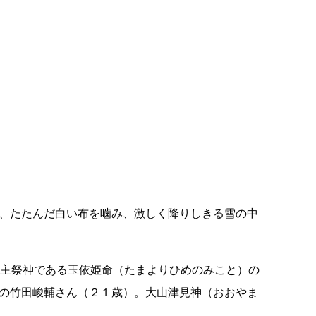
え、たたんだ白い布を噛み、激しく降りしきる雪の中
）主祭神である玉依姫命（たまよりひめのみこと）の
目の竹田峻輔さん（２１歳）。大山津見神（おおやま
。