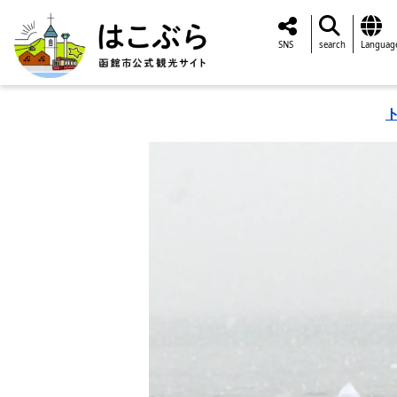
SNS
search
Languag