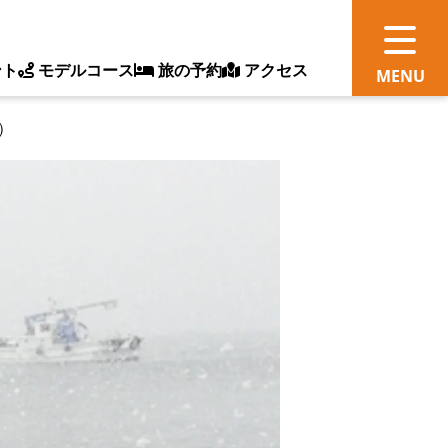
ント
モデルコース
旅の予約
アクセス
）
観
情
ス
ッ
ト
体
新