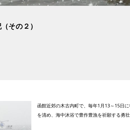
記（その２）
函館近郊の木古内町で、毎年1月13～15日
を清め、海中沐浴で豊作豊漁を祈願する勇壮