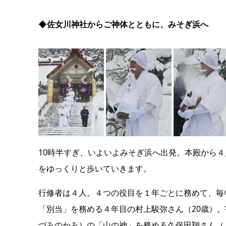
◆佐女川神社からご神体とともに、みそぎ浜へ
10時半すぎ、いよいよみそぎ浜へ出発。本殿から
をゆっくりと歩いていきます。
行修者は４人。４つの役目を１年ごとに務めて、毎
「別当」を務める４年目の村上駿弥さん（20歳）
づみのかみ）の「山の神」を務める久保田翔さん（