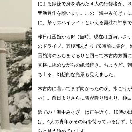
による鍛錬で身を清めた４人の行修者が、３
豊漁豊作を願います。この「海中みそぎ」に
に、祭りのハイライトといえる勇壮な神事で
昨日は函館からJR（当時。現在は道南いさ
のドライブ。五稜郭あたりで8時前に集合、
函館湾のふちをぐるりと回って木古内方面に
真横に眺めながらの絶景続き。ちょうど、朝
ち上る、幻想的な光景も見えました。
木古内に着いてまず向かったのが、水ごりが
ゃ）。前日よりさらに雪が降り積もり、純白
浜での「海中みそぎ」は正午近く、10時の
は、4人の青年がその時を待っているはず。
らと見え始めています。