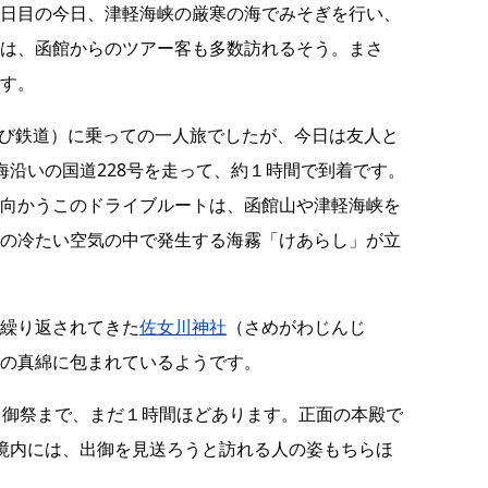
日目の今日、津軽海峡の厳寒の海でみそぎを行い、
は、函館からのツアー客も多数訪れるそう。まさ
す。
りび鉄道）に乗っての一人旅でしたが、今日は友人と
海沿いの国道228号を走って、約１時間で到着です。
向かうこのドライブルートは、函館山や津軽海峡を
の冷たい空気の中で発生する海霧「けあらし」が立
繰り返されてきた
佐女川神社
（さめがわじんじ
の真綿に包まれているようです。
出御祭まで、まだ１時間ほどあります。正面の本殿で
境内には、出御を見送ろうと訪れる人の姿もちらほ