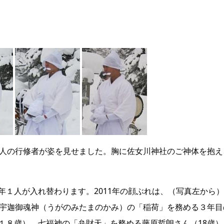
４人の行修者が姿を見せました。胸に佐女川神社のご神体を抱
年１人が入れ替わります。2011年の顔ぶれは、（写真左から
。宇迦御魂神（うがのみたまのかみ）の「稲荷」を務める３年
１８歳）。七福神の「弁財天」を務める藤原哲朗さん（18歳）