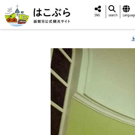
SNS
search
Languag