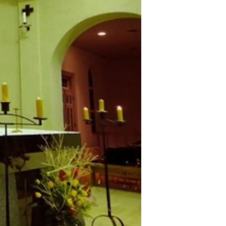
情
特
モ
ル
ー
ア
セ
イ
ン
年