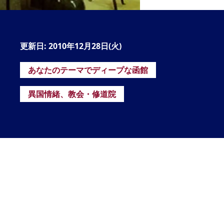
の
要
ベ
更新日: 2010年12月28日(火)
ト
あなたのテーマでディープな函館
イ
ン
異国情緒、教会・修道院
検