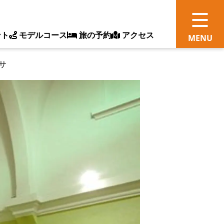
ント
モデルコース
旅の予約
アクセス
サ
観
情
ス
ッ
ト
体
新