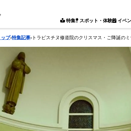
e
特集
スポット・体験
イベ
トップ
›
特集記事
›
トラピスチヌ修道院のクリスマス・ご降誕のミ