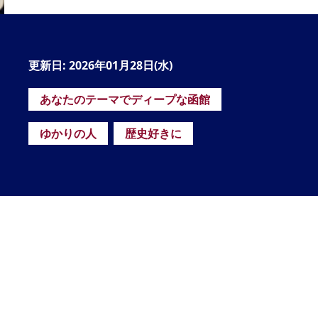
の
要
ベ
更新日: 2026年01月28日(水)
ト
あなたのテーマでディープな函館
イ
ン
ゆかりの人
歴史好きに
検