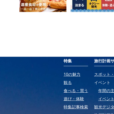
特集
旅行計画
10の魅力
スポット
観る
イベント
食べる・買う
年間の
遊び・体験
イベン
特集記事検索
観光デジ