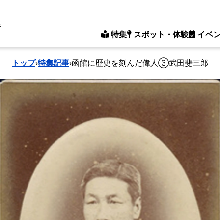
e
特集
スポット・体験
イベ
トップ
›
特集記事
›
函館に歴史を刻んだ偉人③武田斐三郎