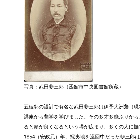
写真：武田斐三郎（函館市中央図書館所蔵）
五稜郭の設計で有名な武田斐三郎は伊予大洲藩（現
洪庵から蘭学を学びました。その多才多能ぶりから
ると頭が良くなるという噂が広まり、多くの人に撫
1854（安政元）年、蝦夷地を巡回中だった斐三郎