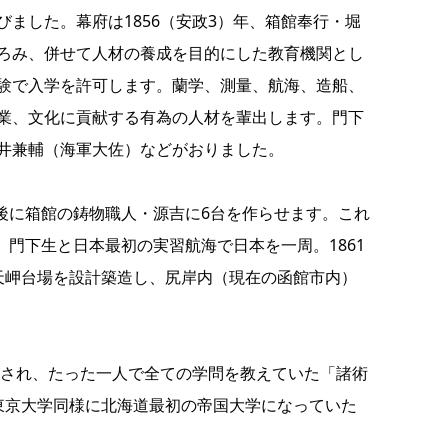
ました。幕府は1856（安政3）年、箱館奉行・堀
ろみ、併せて人材の養成を目的にした教育機関とし
験で入学を許可します。蘭学、測量、航海、造船、
業、文化に貢献する有為の人材を輩出します。門下
井兼輔（海軍大佐）などがおりました。
後に箱館の鋳物職人・源吉に6台を作らせます。これ
、門下生と日本最初の実習航海で日本を一周。1861
天岬台場を設計築造し、尻岸内（現在の函館市内）
くされ、たった一人で全ての学問を教えていた「諸術
東京大学同様に北海道最初の帝国大学になっていた