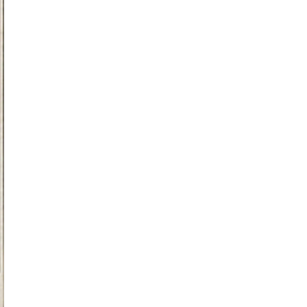
情
特
モ
ル
ー
ア
セ
イ
ン
年