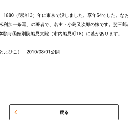
1880（明治13）年に東京で没しました。享年54でした。な
米利加一条写」の著者で、名主・小島又次郎の妹です。斐三郎が
東本願寺函館別院船見支院（市内船見町18）に墓があります。
ひこ） 2010/08/01公開
戻る