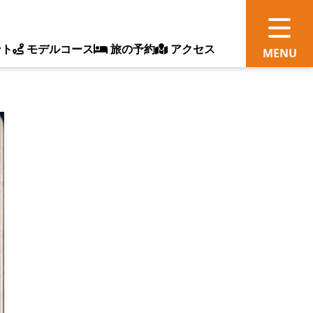
ント
モデルコース
旅の予約
アクセス
観
情
ス
ッ
ト
体
新