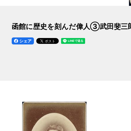
函館に歴史を刻んだ偉人③武田斐三
シェア