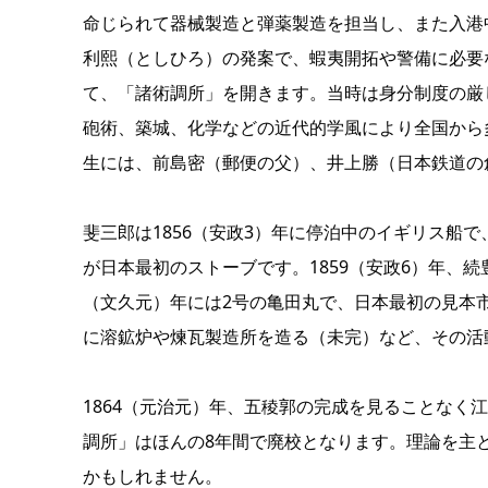
命じられて器械製造と弾薬製造を担当し、また入港
利熙（としひろ）の発案で、蝦夷開拓や警備に必要
て、「諸術調所」を開きます。当時は身分制度の厳
砲術、築城、化学などの近代的学風により全国から
生には、前島密（郵便の父）、井上勝（日本鉄道の
斐三郎は1856（安政3）年に停泊中のイギリス船
が日本最初のストーブです。1859（安政6）年、
（文久元）年には2号の亀田丸で、日本最初の見本
に溶鉱炉や煉瓦製造所を造る（未完）など、その活
1864（元治元）年、五稜郭の完成を見ることな
調所」はほんの8年間で廃校となります。理論を主
かもしれません。