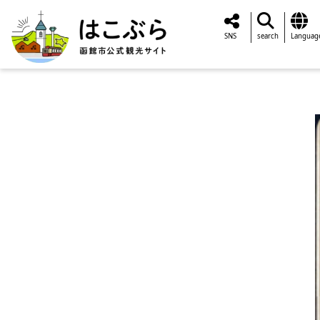
SNS
search
Languag