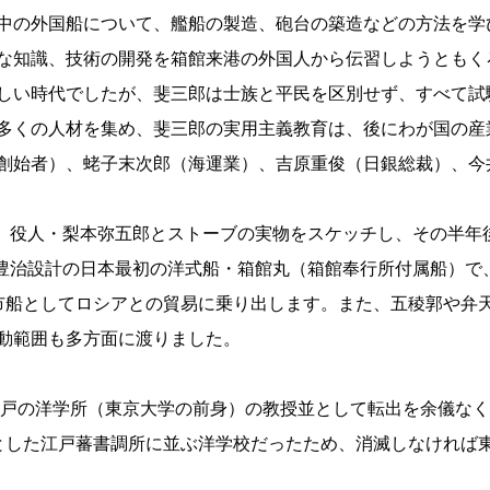
中の外国船について、艦船の製造、砲台の築造などの方法を学び
な知識、技術の開発を箱館来港の外国人から伝習しようともく
しい時代でしたが、斐三郎は士族と平民を区別せず、すべて試
多くの人材を集め、斐三郎の実用主義教育は、後にわが国の産
創始者）、蛯子末次郎（海運業）、吉原重俊（日銀総裁）、今
で、役人・梨本弥五郎とストーブの実物をスケッチし、その半年
続豊治設計の日本最初の洋式船・箱館丸（箱館奉行所付属船）で
市船としてロシアとの貿易に乗り出します。また、五稜郭や弁
動範囲も多方面に渡りました。
く江戸の洋学所（東京大学の前身）の教授並として転出を余儀な
とした江戸蕃書調所に並ぶ洋学校だったため、消滅しなければ