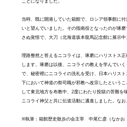
ことになりました。
当時、既に開港していた箱館で、ロシア領事館に付
いと望んでいました。その指南役となったのが琢磨
さぬ覚悟で、大刀（北海道坂本龍馬記念館に展示中
理路整然と答えるニコライは、琢磨にハリストス正
します。琢磨は以後、ニコライの教えを学んでいく
で、秘密裡にニコライの洗礼を受け、日本ハリスト
下において神道の祭司職が邪教へ改宗したというこ
して東北地方を布教中、2度にわたり投獄の苦難を味
ニコライ神父と共に伝道活動に邁進しました。なお
※執筆：箱館歴史散歩の会主宰 中尾仁彦（なかお とよ