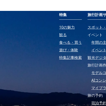
特集
旅行計画
10の魅力
スポット
観る
イベント
食べる・買う
年間の
遊び・体験
イベン
特集記事検索
観光デジ
旅行計画
モデル
AIコン
マイプ
旅の予約
宿泊予