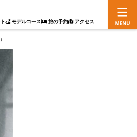
ント
モデルコース
旅の予約
アクセス
）
観
情
ス
ッ
ト
体
新