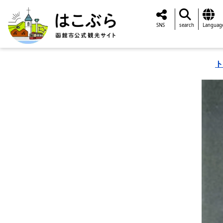
SNS
search
Languag
ト