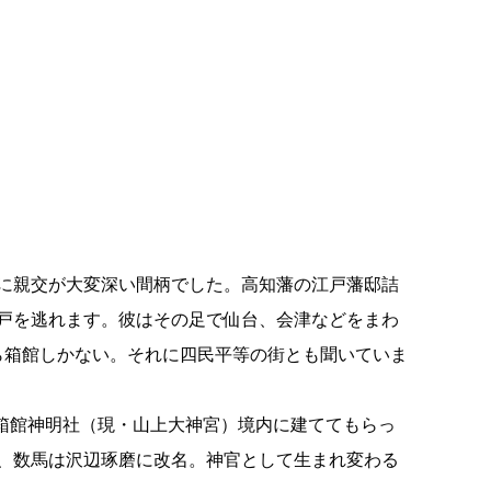
に親交が大変深い間柄でした。高知藩の江戸藩邸詰
戸を逃れます。彼はその足で仙台、会津などをまわ
ら箱館しかない。それに四民平等の街とも聞いていま
、箱館神明社（現・山上大神宮）境内に建ててもらっ
、数馬は沢辺琢磨に改名。神官として生まれ変わる