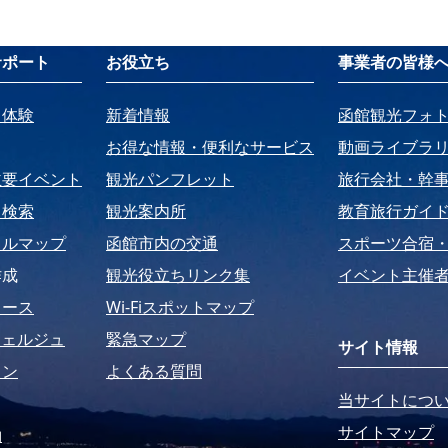
サポート
お役立ち
事業者の皆様
・体験
新着情報
函館観光フォ
お得な情報・便利なサービス
動画ライブラ
主要イベント
観光パンフレット
旅行会社・幹
ト検索
観光案内所
教育旅行ガイ
タルマップ
函館市内の交通
スポーツ合宿
作成
観光役立ちリンク集
イベント主催者
コース
Wi-Fiスポットマップ
シェルジュ
緊急マップ
サイト情報
ラン
よくある質問
当サイトにつ
サイトマップ
約