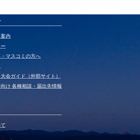
へ
ト案内
リー
事・マスコミの方へ
ド
・大会ガイド（外部サイト）
向け 各種相談・届出先情報
いて