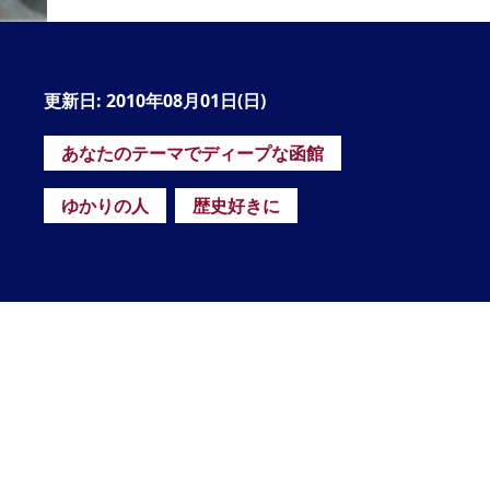
の
要
ベ
更新日: 2010年08月01日(日)
ト
あなたのテーマでディープな函館
イ
ン
ゆかりの人
歴史好きに
検