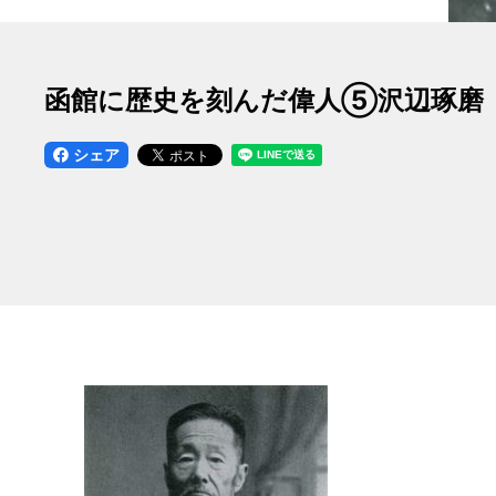
函館に歴史を刻んだ偉人⑤沢辺琢磨
シェア