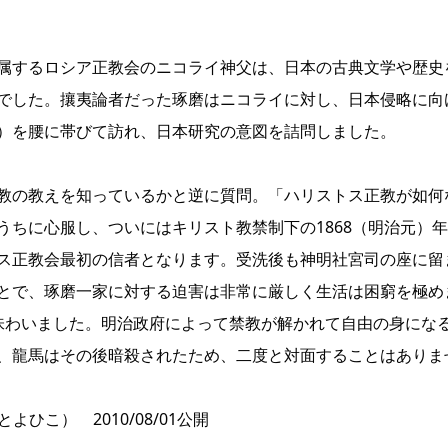
属するロシア正教会のニコライ神父は、日本の古典文学や歴史
でした。攘夷論者だった琢磨はニコライに対し、日本侵略に向
）を腰に帯びて訪れ、日本研究の意図を詰問しました。
教の教えを知っているかと逆に質問。「ハリストス正教が如何
うちに心服し、ついにはキリスト教禁制下の1868（明治元）
ス正教会最初の信者となります。受洗後も神明社宮司の座に留
とで、琢磨一家に対する迫害は非常に厳しく生活は困窮を極め
わいました。明治政府によって禁教が解かれて自由の身になると
、龍馬はその後暗殺されたため、二度と対面することはありま
ひこ） 2010/08/01公開