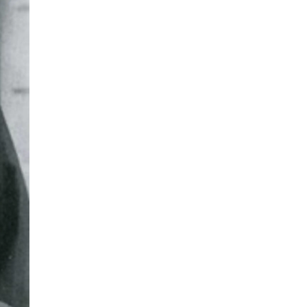
情
特
モ
ル
ー
ア
セ
イ
ン
年