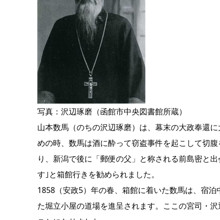
写真：沢辺琢磨（函館市中央図書館所蔵）
山本数馬（のちの沢辺琢磨）は、幕末の大政奉還に
めの時、数馬は酒に酔って窃盗事件を起こして切腹
り、新潟で後に「郵便の父」と称される前島密と出
す｣と箱館行きを勧められました。
1858（安政5）年の春、箱館に着いた数馬は、
た堀立小屋の道場を進呈されます。ここの宮司・沢