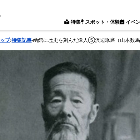
e
特集
スポット・体験
イベ
ップ
›
特集記事
›
函館に歴史を刻んだ偉人⑤沢辺琢磨（山本数馬