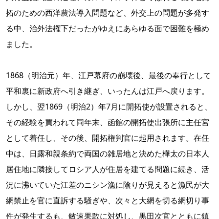
拓のための西洋農法導入問題など、外交上の問題が多発す
る中、治外法権下だったがゆえにあらゆる面で困難を極め
ました。
1868（明治元）年、江戸幕府の崩壊後、最後の奉行として
平和裏に新政府へ引き継ぎ、いったんは江戸へ戻ります。
しかし、翌1869（明治2）年7月に開拓使が設置されると、
その経験を買われて同年末、函館の開拓使出張所に主任宮
として着任し、その後、開拓権判官に起用されます。在任
中は、日露和親条約で両国の雑居地と決めた樺太の日本人
居住地に隣接してロシア人が住居を建てる問題に続き、活
況に沸いていた江差のニシン漁に陰りが見えると漁民が大
網禁止を官に直訴する騒ぎや、次々と大網を切る網切り事
件が発生するも、敏速果敢に対処し、黒田次官とともに鎮