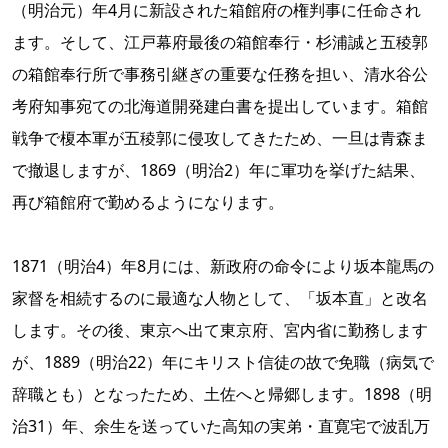
（明治元）年4月に新設された箱館府の権判事に任命され
ます。そして、江戸幕府最後の箱館奉行・杉浦誠と五稜郭
の箱館奉行所で事務引継ぎの重要な任務を担い、清水谷公
考府知事宛ての北海道開発建白書を提出しています。箱館
戦争で榎本軍が五稜郭に侵攻してきたため、一旦は青森ま
で撤退しますが、1869（明治2）年に軍功を挙げた結果、
再び箱館府で勤めるようになります。
1871（明治4）年8月には、新政府の命令により坂本龍馬の
家督を相続するのに最適な人物として、「坂本直」と改名
します。その後、東京へ出て東京府、宮内省に勤務します
が、1889（明治22）年にキリスト信徒の故で免職（病気で
辞職とも）となったため、土佐へと帰郷します。1898（明
治31）年、余生を送っていた高知の実弟・直寛宅で波乱万