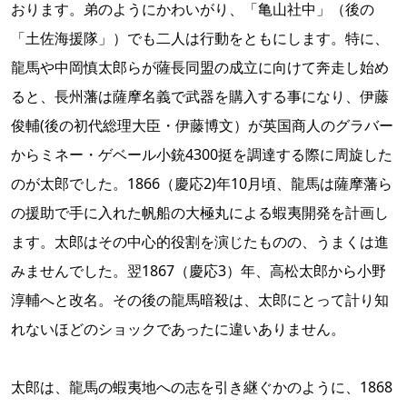
おります。弟のようにかわいがり、「亀山社中」（後の
「土佐海援隊」）でも二人は行動をともにします。特に、
龍馬や中岡慎太郎らが薩長同盟の成立に向けて奔走し始め
ると、長州藩は薩摩名義で武器を購入する事になり、伊藤
俊輔(後の初代総理大臣・伊藤博文）が英国商人のグラバー
からミネー・ゲベール小銃4300挺を調達する際に周旋した
のが太郎でした。1866（慶応2)年10月頃、龍馬は薩摩藩ら
の援助で手に入れた帆船の大極丸による蝦夷開発を計画し
ます。太郎はその中心的役割を演じたものの、うまくは進
みませんでした。翌1867（慶応3）年、高松太郎から小野
淳輔へと改名。その後の龍馬暗殺は、太郎にとって計り知
れないほどのショックであったに違いありません。
太郎は、龍馬の蝦夷地への志を引き継ぐかのように、1868