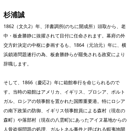
杉浦誠
1862（文久2）年、洋書調所(のちに開成所）頭取から、老
中・板倉勝静に抜擢されて目付に任命されます。幕府の外
交方針決定の中枢に参画するも、1864（元治元）年に、横
浜鎖港問題遂行の為、板倉勝静らが罷免される政変により
辞職します。
そして、1866（慶応2）年に箱館奉行を命じられるので
す。当時の箱館はアメリカ、イギリス、プロシア、ポルト
ガル、ロシアの領事館を置かれた国際重要港。特にロシア
の南下政策の防御、イギリス領事館員による森村（現在の
森町）や落部村（現在の八雲町)にあったアイヌ墓地からの
人骨盗掘問題の処理、ガルトネル事件と呼ばれる蝦夷地開