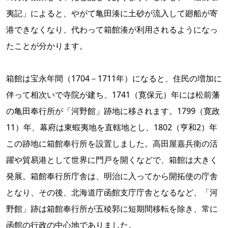
夷記」によると、やがて亀田湊に土砂が流入して廻船が寄
港できなくなり、代わって箱館湊が利用されるようになっ
たことが分かります。
箱館は宝永年間（1704－1711年）になると、住民の増加に
伴って相次いで寺院が建ち、1741（寛保元）年には松前藩
の亀田奉行所が「河野館」跡地に移されます。1799（寛政
11）年、幕府は東蝦夷地を直轄地とし、1802（亨和2）年
この跡地に箱館奉行所を設置しました。高田屋嘉兵衛の活
躍や貿易港として世界に門戸を開くなどで、箱館は大きく
発展。箱館奉行所庁舎は、明治に入ってから開拓使の庁舎
となり、その後、北海道庁函館支庁庁舎となるなど、「河
野館」跡は箱館奉行所が五稜郭に短期間移転を除き、常に
函館の行政の中心地でありました。