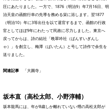
圧にあたりました。一方で、1876（明治9）年7月16日、明
治天皇の函館行幸の先導を務める栄に浴します。翌1877
（明治10）年に3等出仕を以て退官するまで、函館の行政
官としてほぼ9年にわたって民政に尽力しました。東京へ
戻ってからは、詩の結社「晩翠吟社（ばんすいぎんし
ゃ）」を創立し、梅潭（ばいたん）と号して詩作で余生を
送りました。
関連記事
「大圓寺」
坂本直（高松太郎、小野淳輔）
坂本龍馬には、年が8歳しか離れていない甥の高松太郎が