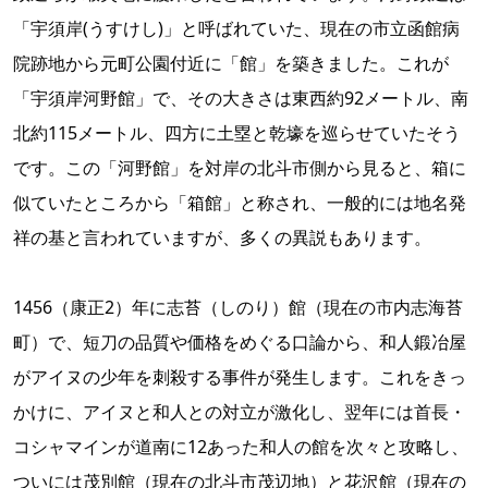
「宇須岸(うすけし)」と呼ばれていた、現在の市立函館病
院跡地から元町公園付近に「館」を築きました。これが
「宇須岸河野館」で、その大きさは東西約92メートル、南
北約115メートル、四方に土塁と乾壕を巡らせていたそう
です。この「河野館」を対岸の北斗市側から見ると、箱に
似ていたところから「箱館」と称され、一般的には地名発
祥の基と言われていますが、多くの異説もあります。
1456（康正2）年に志苔（しのり）館（現在の市内志海苔
町）で、短刀の品質や価格をめぐる口論から、和人鍛冶屋
がアイヌの少年を刺殺する事件が発生します。これをきっ
かけに、アイヌと和人との対立が激化し、翌年には首長・
コシャマインが道南に12あった和人の館を次々と攻略し、
ついには茂別館（現在の北斗市茂辺地）と花沢館（現在の