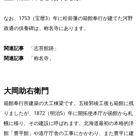
なお、1753（宝暦3）年に松前藩の箱館奉行が建てた河野
政通の供養碑は、称名寺にあります。
関連記事
「志苔館跡」
関連記事
「称名寺」
大岡助右衛門
箱館奉行所建築の大工棟梁です。五稜郭竣工後も箱館に残
りましたが、1872（明治5）年に開拓使本庁が函館から札
幌に移り、その建設に呼ばれます。北海道最初の本格的洋
館「豊平館」や道庁庁舎の工事にかかわり、また豊平に建