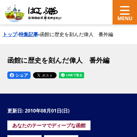
search
Language
トップ
›
特集記事
›
函館に歴史を刻んだ偉人 番外編
函館に歴史を刻んだ偉人 番外編
シェア
更新日: 2010年08月01日(日)
あなたのテーマでディープな函館