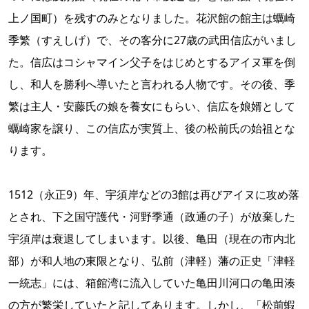
上ノ国町）を残すのみとなりました。花沢館の館主は蠣崎
季繁（すえしげ）で、その客分に27歳の武田信広がいまし
た。信広はコシャマイン父子をはじめとするアイヌ軍を倒
し、和人を勝利へ導いたと言われる人物です。その後、季
繁は主人・安藤氏の娘を養女にもらい、信広を娘婿として
蠣崎家を譲り、この信広が実質上、後の松前氏の始祖とな
ります。
1512（永正9）年、宇須岸などの3館は再びアイヌに攻め落
とされ、下之国守護代・河野季通（政通の子）が放棄した
宇須岸は衰退してしまいます。以後、亀田（現在の市内北
部）が和人地の東限となり、弘前（津軽）藩の正史「津軽
一統志」には、箱館湾に流入していた亀田川河口の亀田湊
の方が繁栄していたと記してあります。しかし、「松前蝦