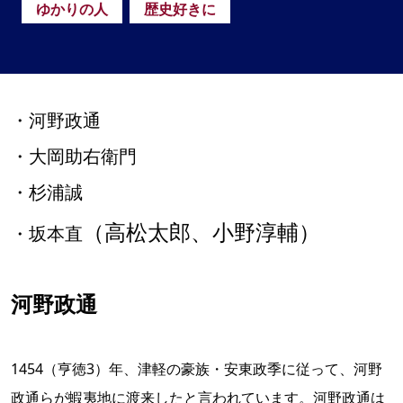
ゆかりの人
歴史好きに
・河野政通
・大岡助右衛門
・杉浦誠
（高松太郎、小野淳輔）
・坂本直
河野政通
1454（亨徳3）年、津軽の豪族・安東政季に従って、河野
政通らが蝦夷地に渡来したと言われています。河野政通は