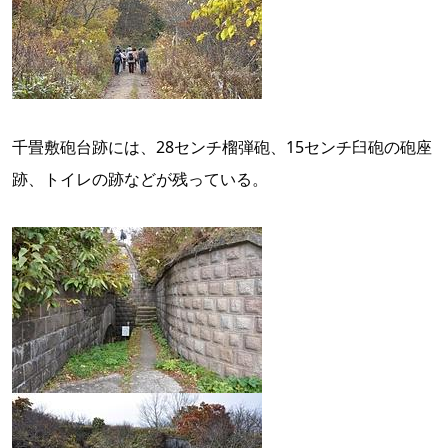
千畳敷砲台跡には、28センチ榴弾砲、15センチ臼砲の砲座
跡、トイレの跡などが残っている。