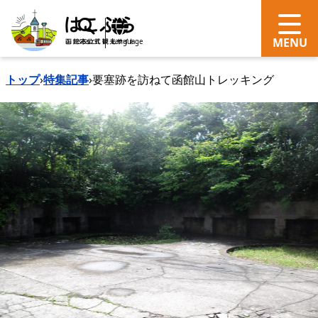
search
Language
トップ
›
特集記事
›
要塞跡を訪ねて函館山トレッキング