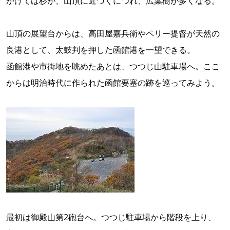
かけては杉が、山頂に近づくにつれ、広葉樹が多くなる。
山頂の展望台からは、高田屋嘉兵衛やペリー提督が天然の
良港として、太鼓判を押した函館港を一望できる。
函館港や市街地を眺めたあとは、つつじ山駐車場へ。ここ
からは明治時代に作られた函館要塞の跡を巡ってみよう。
最初は御殿山第2砲台へ。つつじ駐車場から階段を上り、