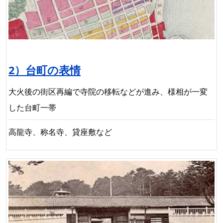
2）台町の表情
大火後の街区再編で寺院の移転などが進み、様相が一変
した台町一帯
高龍寺、称名寺、貸座敷など