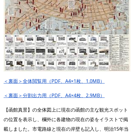
＜裏面＞全体閲覧用（PDF、A4×1枚、1.0MB）
＜裏面＞分割出力用（PDF、A4×4枚、2.9MB）
【函館真景】の全体図上に現在の函館の主な観光スポット
の位置を表示し、欄外に各建物の現在の姿をイラストで掲
載しました。市電路線と現在の岸壁も記入し、明治15年当