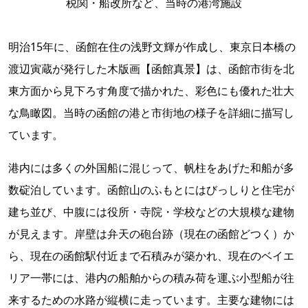
税関・船改所など、当時の港湾施設
明治15年に、函館在住の浅野文輝が作成し、東京日本橋の
渡辺寅蔵が発行した木版画【函館真景】は、函館市街を北
東方面から見下ろす角度で描かれた、彩色にも優れた壮大
な鳥瞰図。当時の函館の港と市街地の様子を詳細に描写し
ています。
港内には多くの外国船に混じって、帆柱をあげた和船が多
数碇泊しています。函館山のふもとにはびっしりと住宅が
建ち並び、中腹には役所・寺院・学校などの大規模な建物
が見えます。岸壁は弁天の砲台跡（現在の函館どつく）か
ら、現在の函館駅付近まで石積みが築かれ、現在のベイエ
リア一帯には、港内の船舶からの積み荷を運ぶ小型船が往
来するための水路が縦横に走っています。主要な建物には