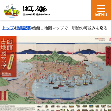
search
Language
トップ
›
特集記事
›
函館古地図マップで、明治の町並みを巡る