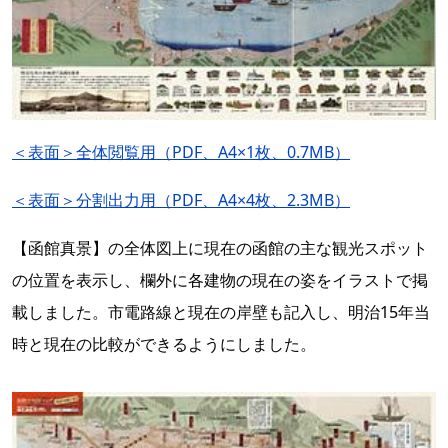
＜表面＞全体閲覧用（PDF、A4×1枚、0.7MB）
＜表面＞分割出力用（PDF、A4×4枚、2.3MB）
【函館真景】の全体図上に現在の函館の主な観光スポット
の位置を表示し、欄外に各建物の現在の姿をイラストで掲
載しました。市電路線と現在の岸壁も記入し、明治15年当
時と現在の比較ができるようにしました。