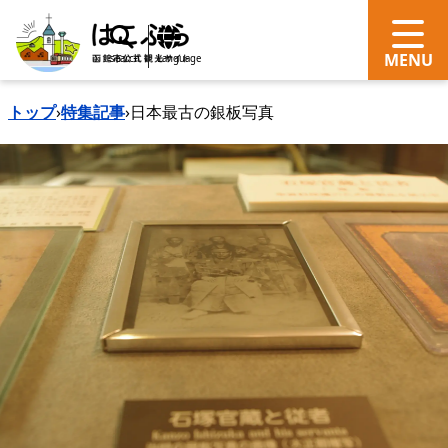
search
Language
トップ
›
特集記事
›
日本最古の銀板写真