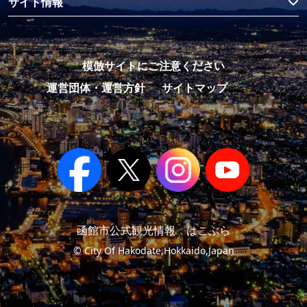
サイト情報
模倣サイトにご注意ください
運営団体・運営方針
サイトマップ
函館市公式観光情報 はこぶら
© City Of Hakodate,Hokkaido,Japan