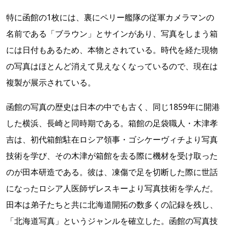
特に函館の1枚には、裏にペリー艦隊の従軍カメラマンの
名前である「ブラウン」とサインがあり、写真をしまう箱
には日付もあるため、本物とされている。時代を経た現物
の写真はほとんど消えて見えなくなっているので、現在は
複製が展示されている。
函館の写真の歴史は日本の中でも古く、同じ1859年に開港
した横浜、長崎と同時期である。箱館の足袋職人・木津孝
吉は、初代箱館駐在ロシア領事・ゴシケーヴィチより写真
技術を学び、その木津が箱館を去る際に機材を受け取った
のが田本研造である。彼は、凍傷で足を切断した際に世話
になったロシア人医師ザレスキーより写真技術を学んだ。
田本は弟子たちと共に北海道開拓の数多くの記録を残し、
「北海道写真」というジャンルを確立した。函館の写真技