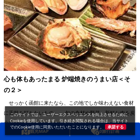
心も体もあったまる 炉端焼きのうまい店＜そ
の２＞
せっかく函館に来たなら、この地でしか味わえない食材
に舌鼓を打ちたいもの。 旬の食材や野菜、新鮮な肉を炭
このサイトでは、ユーザーエクスペリエンスを向上させるために
Cookieを使用しています。引き続き閲覧される場合は、当サイト
火でじっ...
でのCookie使用に同意いただいたことになります。
承諾する
観光MAP
0
旅行計画
海鮮
郷土料理
酒類