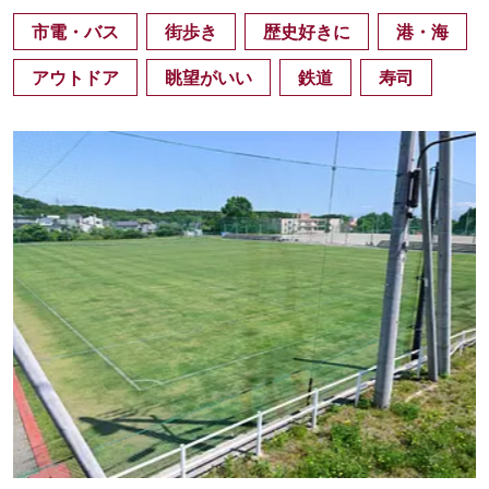
市電・バス
街歩き
歴史好きに
港・海
アウトドア
眺望がいい
鉄道
寿司