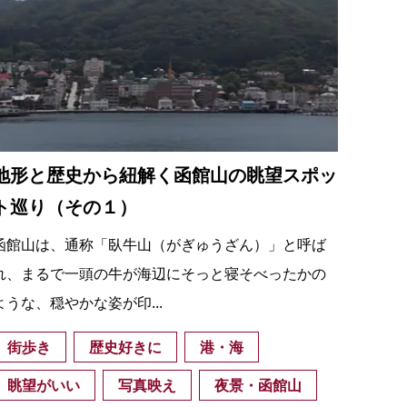
の
要
ベ
ト
イ
ン
地形と歴史から紐解く函館山の眺望スポッ
検
ト巡り（その１）
函館山は、通称「臥牛山（がぎゅうざん）」と呼ば
れ、まるで一頭の牛が海辺にそっと寝そべったかの
ような、穏やかな姿が印...
街歩き
歴史好きに
港・海
眺望がいい
写真映え
夜景・函館山