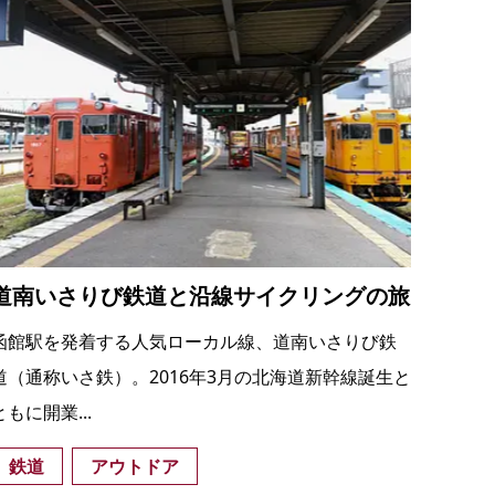
道南いさりび鉄道と沿線サイクリングの旅
函館駅を発着する人気ローカル線、道南いさりび鉄
道（通称いさ鉄）。2016年3月の北海道新幹線誕生と
ともに開業...
鉄道
アウトドア