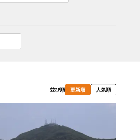
情
特
モ
ル
ー
ア
セ
並び順
更新順
人気順
イ
ン
年