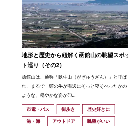
地形と歴史から紐解く函館山の眺望スポ
ト巡り（その2）
函館山は、通称「臥牛山（がぎゅうざん）」と呼ば
れ、まるで一頭の牛が海辺にそっと寝そべったかの
ような、穏やかな姿が印...
市電・バス
街歩き
歴史好きに
港・海
アウトドア
眺望がいい