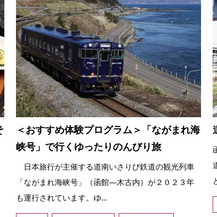
そ
＜おすすめ体験プログラム＞「ながまれ海
峡号」で行くゆったりのんびり旅
日本旅行が主催する道南いさりび鉄道の観光列車
「ながまれ海峡号」（函館―木古内）が２０２３年
も運行されています。ゆ...