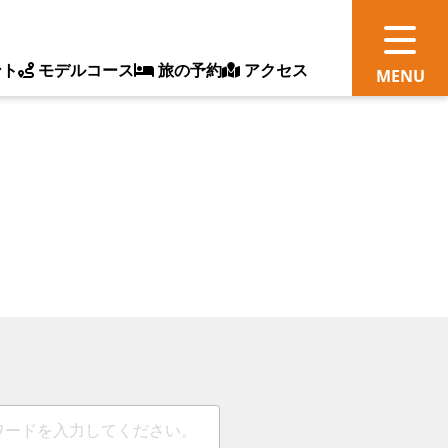
ント
モデルコース
旅の予約
アクセス
観
情
ス
ッ
ト
体
新