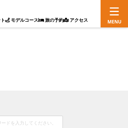
ント
モデルコース
旅の予約
アクセス
観
情
ス
ッ
ト
体
新