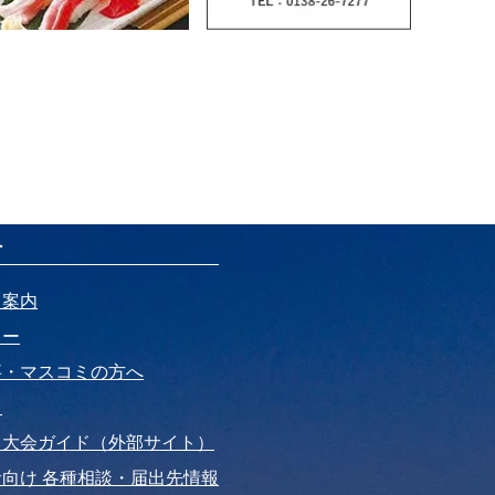
へ
ト案内
リー
事・マスコミの方へ
ド
・大会ガイド（外部サイト）
向け 各種相談・届出先情報