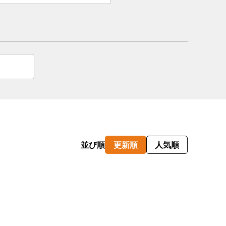
情
特
モ
ル
ー
ア
セ
並び順
更新順
人気順
イ
ン
年