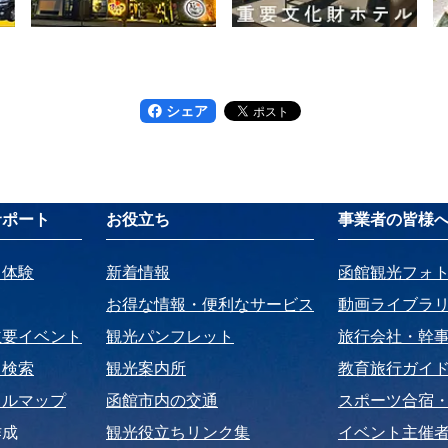
シェア
サポート
お役立ち
事業者の皆様
・体験
新着情報
函館観光フォ
お得な情報・便利なサービス
動画ライブラ
主要イベント
観光パンフレット
旅行会社・幹
ト検索
観光案内所
教育旅行ガイ
タルマップ
函館市内の交通
スポーツ合宿
作成
観光役立ちリンク集
イベント主催者