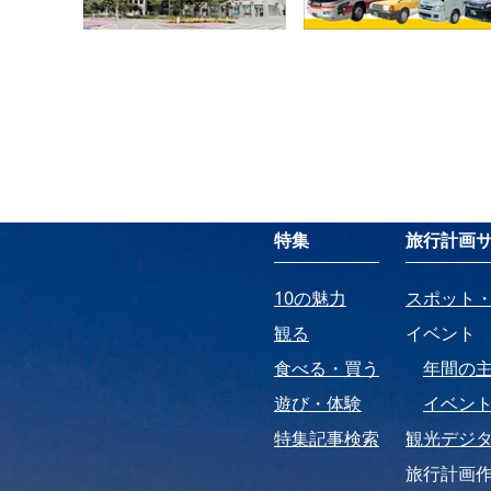
特集
旅行計画
10の魅力
スポット
観る
イベント
食べる・買う
年間の
遊び・体験
イベン
特集記事検索
観光デジ
旅行計画