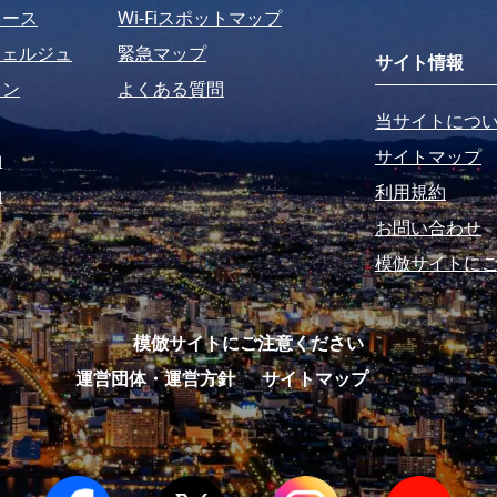
コース
Wi-Fiスポットマップ
シェルジュ
緊急マップ
サイト情報
ラン
よくある質問
当サイトにつ
サイトマップ
約
利用規約
約
お問い合わせ
模倣サイトに
模倣サイトにご注意ください
運営団体・運営方針
サイトマップ