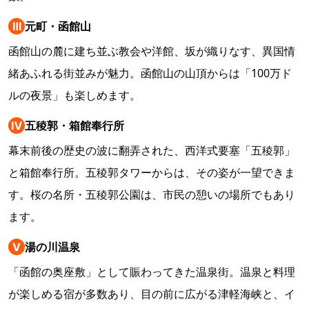
Ⅲ
元町・函館山
函館山の麓に建ち並ぶ教会や洋館、坂が織りなす、異国情
緒あふれる街並みが魅力。函館山の山頂からは「100万ド
ルの夜景」も楽しめます。
Ⅳ
五稜郭・箱館奉行所
幕末前後の歴史の波に翻弄された、西洋式要塞「五稜郭」
と箱館奉行所。五稜郭タワーからは、その姿が一望できま
す。桜の名所・五稜郭公園は、市民の憩いの場所でもあり
ます。
Ⅴ
湯の川温泉
「函館の奥座敷」として賑わってきた温泉街。温泉と料理
が楽しめる宿が多数あり、目の前に広がる津軽海峡と、イ