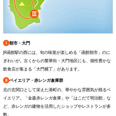
Ⅰ
朝市・大門
JR函館駅の西には、旬の味覚が楽しめる「函館朝市」のに
ぎわいが。古くからの繁華街・大門地区にも、個性豊かな
飲食店が集まる「大門横丁」があります。
Ⅱ
ベイエリア・赤レンガ倉庫群
北の玄関口として栄えた港町の、華やかな雰囲気が残るベ
イエリア。「金森赤レンガ倉庫」や「はこだて明治館」な
ど、赤レンガの建物を活用したショップやレストランが多
数。