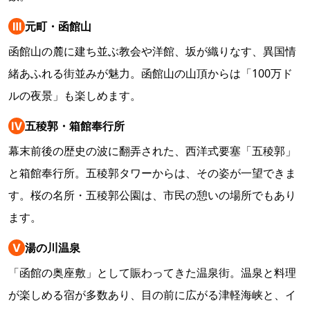
Ⅲ
元町・函館山
函館山の麓に建ち並ぶ教会や洋館、坂が織りなす、異国情
緒あふれる街並みが魅力。函館山の山頂からは「100万ド
ルの夜景」も楽しめます。
Ⅳ
五稜郭・箱館奉行所
幕末前後の歴史の波に翻弄された、西洋式要塞「五稜郭」
と箱館奉行所。五稜郭タワーからは、その姿が一望できま
す。桜の名所・五稜郭公園は、市民の憩いの場所でもあり
ます。
Ⅴ
湯の川温泉
「函館の奥座敷」として賑わってきた温泉街。温泉と料理
が楽しめる宿が多数あり、目の前に広がる津軽海峡と、イ