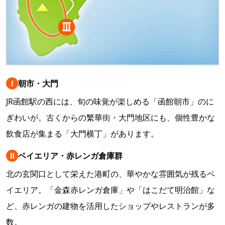
Ⅰ
朝市・大門
JR函館駅の西には、旬の味覚が楽しめる「函館朝市」のに
ぎわいが。古くからの繁華街・大門地区にも、個性豊かな
飲食店が集まる「大門横丁」があります。
Ⅱ
ベイエリア・赤レンガ倉庫群
北の玄関口として栄えた港町の、華やかな雰囲気が残るベ
イエリア。「金森赤レンガ倉庫」や「はこだて明治館」な
ど、赤レンガの建物を活用したショップやレストランが多
数。