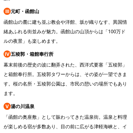
Ⅲ
元町・函館山
函館山の麓に建ち並ぶ教会や洋館、坂が織りなす、異国情
緒あふれる街並みが魅力。函館山の山頂からは「100万ド
ルの夜景」も楽しめます。
Ⅳ
五稜郭・箱館奉行所
幕末前後の歴史の波に翻弄された、西洋式要塞「五稜郭」
と箱館奉行所。五稜郭タワーからは、その姿が一望できま
す。桜の名所・五稜郭公園は、市民の憩いの場所でもあり
ます。
Ⅴ
湯の川温泉
「函館の奥座敷」として賑わってきた温泉街。温泉と料理
が楽しめる宿が多数あり、目の前に広がる津軽海峡と、イ