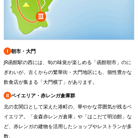
Ⅰ
朝市・大門
JR函館駅の西には、旬の味覚が楽しめる「函館朝市」のに
ぎわいが。古くからの繁華街・大門地区にも、個性豊かな
飲食店が集まる「大門横丁」があります。
Ⅱ
ベイエリア・赤レンガ倉庫群
北の玄関口として栄えた港町の、華やかな雰囲気が残るベ
イエリア。「金森赤レンガ倉庫」や「はこだて明治館」な
ど、赤レンガの建物を活用したショップやレストランが多
数。