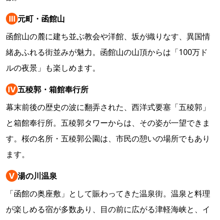
Ⅲ
元町・函館山
函館山の麓に建ち並ぶ教会や洋館、坂が織りなす、異国情
緒あふれる街並みが魅力。函館山の山頂からは「100万ド
ルの夜景」も楽しめます。
Ⅳ
五稜郭・箱館奉行所
幕末前後の歴史の波に翻弄された、西洋式要塞「五稜郭」
と箱館奉行所。五稜郭タワーからは、その姿が一望できま
す。桜の名所・五稜郭公園は、市民の憩いの場所でもあり
ます。
Ⅴ
湯の川温泉
「函館の奥座敷」として賑わってきた温泉街。温泉と料理
が楽しめる宿が多数あり、目の前に広がる津軽海峡と、イ