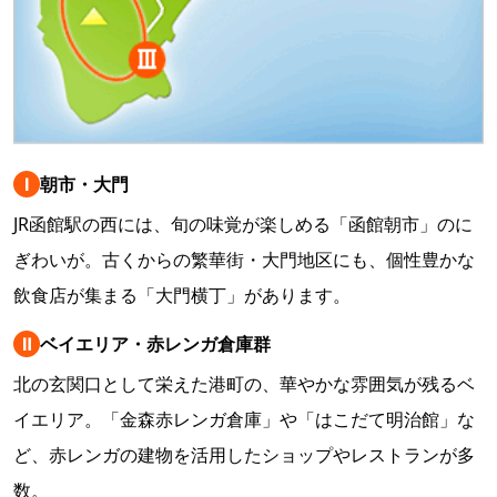
Ⅰ
朝市・大門
JR函館駅の西には、旬の味覚が楽しめる「函館朝市」のに
ぎわいが。古くからの繁華街・大門地区にも、個性豊かな
飲食店が集まる「大門横丁」があります。
Ⅱ
ベイエリア・赤レンガ倉庫群
北の玄関口として栄えた港町の、華やかな雰囲気が残るベ
イエリア。「金森赤レンガ倉庫」や「はこだて明治館」な
ど、赤レンガの建物を活用したショップやレストランが多
数。