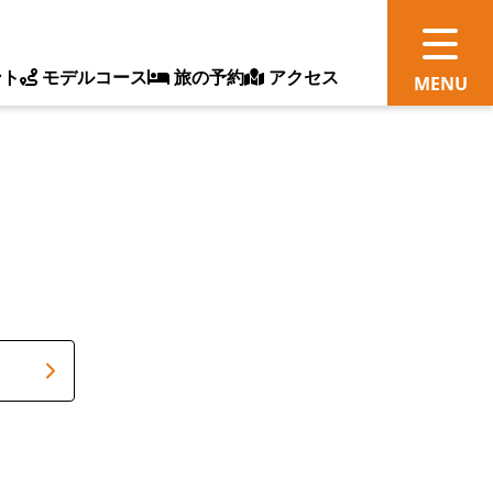
ント
モデルコース
旅の予約
アクセス
観
情
ス
ッ
ト
体
新