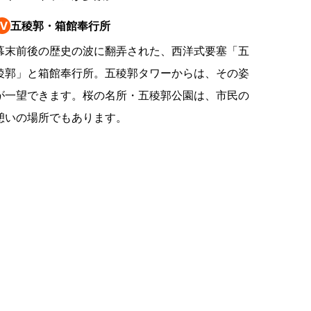
の
Ⅳ
五稜郭・箱館奉行所
要
ベ
幕末前後の歴史の波に翻弄された、西洋式要塞「五
ト
稜郭」と箱館奉行所。五稜郭タワーからは、その姿
が一望できます。桜の名所・五稜郭公園は、市民の
イ
憩いの場所でもあります。
ン
検