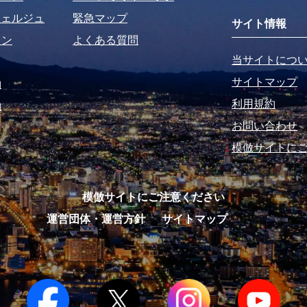
シェルジュ
緊急マップ
サイト情報
ラン
よくある質問
当サイトにつ
サイトマップ
約
利用規約
約
お問い合わせ
模倣サイトに
模倣サイトにご注意ください
運営団体・運営方針
サイトマップ