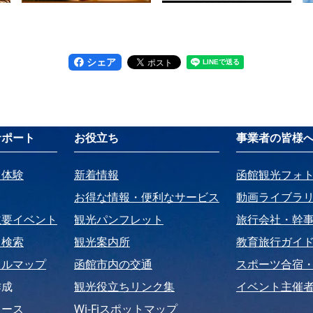
シェア
サポート
お役立ち
事業者の皆様
・体験
新着情報
函館観光フォ
お得な情報・便利なサービス
動画ライブラ
主要イベント
観光パンフレット
旅行会社・幹
ト検索
観光案内所
教育旅行ガイ
タルマップ
函館市内の交通
スポーツ合宿
作成
観光役立ちリンク集
イベント主催者
コース
Wi-Fiスポットマップ