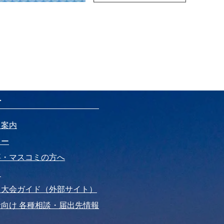
へ
ト案内
リー
事・マスコミの方へ
ド
・大会ガイド（外部サイト）
向け 各種相談・届出先情報