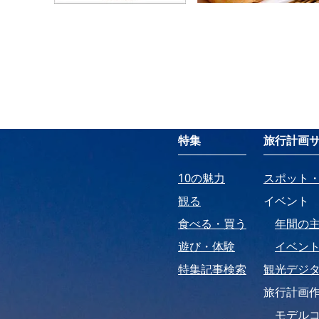
特集
旅行計画
10の魅力
スポット
観る
イベント
食べる・買う
年間の
遊び・体験
イベン
特集記事検索
観光デジ
旅行計画
モデル