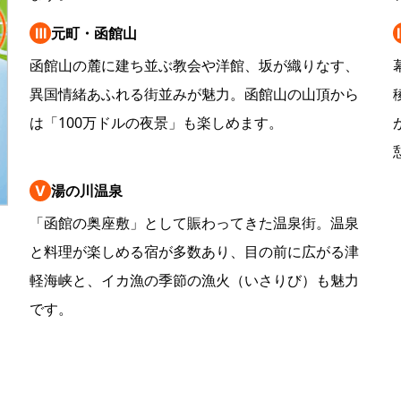
Ⅲ
元町・函館山
函館山の麓に建ち並ぶ教会や洋館、坂が織りなす、
異国情緒あふれる街並みが魅力。函館山の山頂から
は「100万ドルの夜景」も楽しめます。
Ⅴ
湯の川温泉
「函館の奥座敷」として賑わってきた温泉街。温泉
と料理が楽しめる宿が多数あり、目の前に広がる津
軽海峡と、イカ漁の季節の漁火（いさりび）も魅力
です。