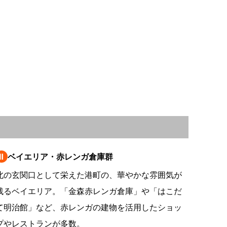
情
特
モ
ル
ー
ア
セ
Ⅱ
ベイエリア・赤レンガ倉庫群
イ
北の玄関口として栄えた港町の、華やかな雰囲気が
ン
残るベイエリア。「金森赤レンガ倉庫」や「はこだ
て明治館」など、赤レンガの建物を活用したショッ
年
プやレストランが多数。