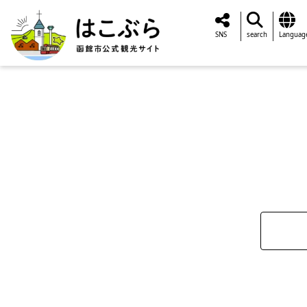
SNS
search
Languag