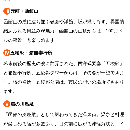
Ⅲ
元町・函館山
函館山の麓に建ち並ぶ教会や洋館、坂が織りなす、異国情
緒あふれる街並みが魅力。函館山の山頂からは「100万ド
ルの夜景」も楽しめます。
Ⅳ
五稜郭・箱館奉行所
幕末前後の歴史の波に翻弄された、西洋式要塞「五稜郭」
と箱館奉行所。五稜郭タワーからは、その姿が一望できま
す。桜の名所・五稜郭公園は、市民の憩いの場所でもあり
ます。
Ⅴ
湯の川温泉
「函館の奥座敷」として賑わってきた温泉街。温泉と料理
が楽しめる宿が多数あり、目の前に広がる津軽海峡と、イ