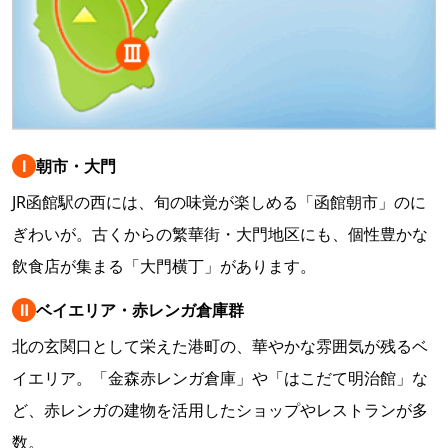
Ⅰ
朝市・大門
JR函館駅の西には、旬の味覚が楽しめる「函館朝市」のに
ぎわいが。古くからの繁華街・大門地区にも、個性豊かな
飲食店が集まる「大門横丁」があります。
Ⅱ
ベイエリア・赤レンガ倉庫群
北の玄関口として栄えた港町の、華やかな雰囲気が残るベ
イエリア。「金森赤レンガ倉庫」や「はこだて明治館」な
ど、赤レンガの建物を活用したショップやレストランが多
数。