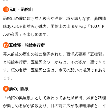
Ⅲ
元町・函館山
函館山の麓に建ち並ぶ教会や洋館、坂が織りなす、異国情
緒あふれる街並みが魅力。函館山の山頂からは「100万ド
ルの夜景」も楽しめます。
Ⅳ
五稜郭・箱館奉行所
幕末前後の歴史の波に翻弄された、西洋式要塞「五稜郭」
と箱館奉行所。五稜郭タワーからは、その姿が一望できま
す。桜の名所・五稜郭公園は、市民の憩いの場所でもあり
ます。
Ⅴ
湯の川温泉
「函館の奥座敷」として賑わってきた温泉街。温泉と料理
が楽しめる宿が多数あり、目の前に広がる津軽海峡と、イ