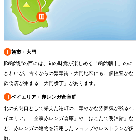
Ⅰ
朝市・大門
JR函館駅の西には、旬の味覚が楽しめる「函館朝市」のに
ぎわいが。古くからの繁華街・大門地区にも、個性豊かな
飲食店が集まる「大門横丁」があります。
Ⅱ
ベイエリア・赤レンガ倉庫群
北の玄関口として栄えた港町の、華やかな雰囲気が残るベ
イエリア。「金森赤レンガ倉庫」や「はこだて明治館」な
ど、赤レンガの建物を活用したショップやレストランが多
数。