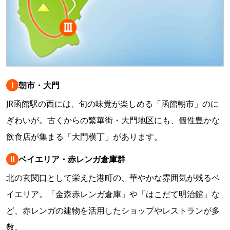
Ⅰ
朝市・大門
JR函館駅の西には、旬の味覚が楽しめる「函館朝市」のに
ぎわいが。古くからの繁華街・大門地区にも、個性豊かな
飲食店が集まる「大門横丁」があります。
Ⅱ
ベイエリア・赤レンガ倉庫群
北の玄関口として栄えた港町の、華やかな雰囲気が残るベ
イエリア。「金森赤レンガ倉庫」や「はこだて明治館」な
ど、赤レンガの建物を活用したショップやレストランが多
数。