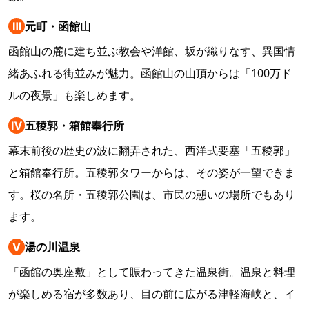
Ⅲ
元町・函館山
函館山の麓に建ち並ぶ教会や洋館、坂が織りなす、異国情
緒あふれる街並みが魅力。函館山の山頂からは「100万ド
ルの夜景」も楽しめます。
Ⅳ
五稜郭・箱館奉行所
幕末前後の歴史の波に翻弄された、西洋式要塞「五稜郭」
と箱館奉行所。五稜郭タワーからは、その姿が一望できま
す。桜の名所・五稜郭公園は、市民の憩いの場所でもあり
ます。
Ⅴ
湯の川温泉
「函館の奥座敷」として賑わってきた温泉街。温泉と料理
が楽しめる宿が多数あり、目の前に広がる津軽海峡と、イ